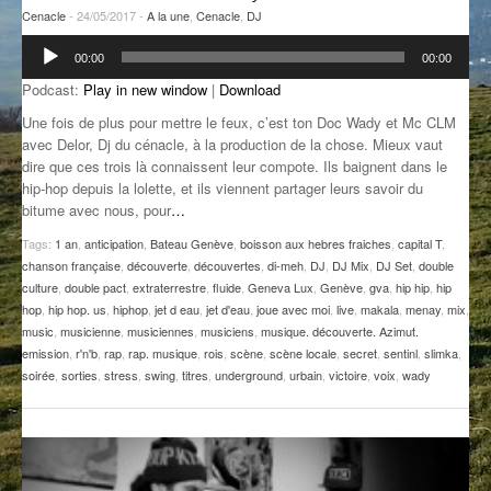
Cenacle
- 24/05/2017 -
A la une
,
Cenacle
,
DJ
GROOVE N SUN
PLUS DE MIX
Lecteur
00:00
00:00
audio
IL ÉTAIT UNE FOIS
Podcast:
Play in new window
|
Download
L’ASTUCE DE LA PORTE EN BOIS
Une fois de plus pour mettre le feux, c’est ton Doc Wady et Mc CLM
avec Delor, Dj du cénacle, à la production de la chose. Mieux vaut
LA FABRIK POÉTIK
dire que ces trois là connaissent leur compote. Ils baignent dans le
hip-hop depuis la lolette, et ils viennent partager leurs savoir du
LA MINUTE LITTÉRAIRE
bitume avec nous, pour
…
Tags:
1 an
,
anticipation
,
Bateau Genève
,
boisson aux hebres fraiches
,
capital T
,
LA SOUTERRAINE
chanson française
,
découverte
,
découvertes
,
di-meh
,
DJ
,
DJ Mix
,
DJ Set
,
double
culture
,
double pact
,
extraterrestre
,
fluide
,
Geneva Lux
,
Genève
,
gva
,
hip hip
,
hip
MUSIQUE DES ANTIPODES
hop
,
hip hop. us
,
hiphop
,
jet d eau
,
jet d'eau
,
joue avec moi
,
live
,
makala
,
menay
,
mix
,
music
,
musicienne
,
musiciennes
,
musiciens
,
musique. découverte. Azimut.
NOS ANCIENS
emission
,
r'n'b
,
rap
,
rap. musique
,
rois
,
scène
,
scène locale
,
secret
,
sentinl
,
slimka
,
soirée
,
sorties
,
stress
,
swing
,
titres
,
underground
,
urbain
,
victoire
,
voix
,
wady
SONORIK
THEME FORCE
ZIRCONIUM