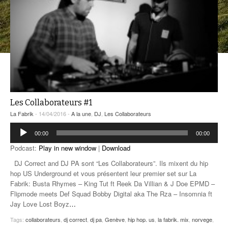
ANCIENNES ÉMISSIONS
Les Collaborateurs #1
La Fabrik
- 14/04/2016 -
A la une
,
DJ
,
Les Collaborateurs
Lecteur
00:00
00:00
audio
Podcast:
Play in new window
|
Download
DJ Correct and DJ PA sont “Les Collaborateurs”. Ils mixent du hip
hop US Underground et vous présentent leur premier set sur La
Fabrik: Busta Rhymes – King Tut ft Reek Da Villian & J Doe EPMD –
Flipmode meets Def Squad Bobby Digital aka The Rza – Insomnia ft
Jay Love Lost Boyz
…
Tags:
collaborateurs
,
dj correct
,
dj pa
,
Genève
,
hip hop. us
,
la fabrik. mix
,
norvege
,