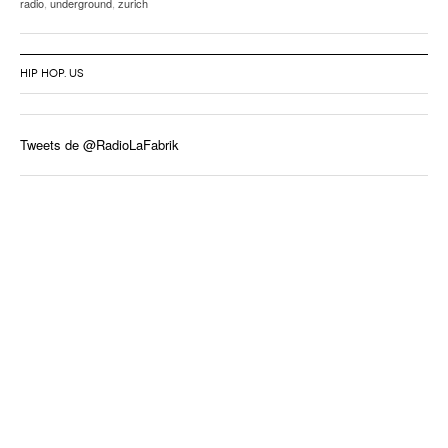
radio
,
underground
,
zurich
HIP HOP. US
Tweets de @RadioLaFabrik