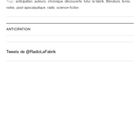
Tags:
anticipation
,
auteurs
,
chronique
,
découverte
,
futur
,
la fabrik
,
litterature
,
livres
,
notes
,
post-apocalyptique
,
radio
,
science-fiction
ANTICIPATION
Tweets de @RadioLaFabrik