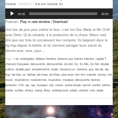
Cenacle
- 24/05/2017 -
A la une
,
Cenacle
,
DJ
GROOVE N SUN
PLUS DE MIX
Lecteur
00:00
00:00
audio
IL ÉTAIT UNE FOIS
Podcast:
Play in new window
|
Download
L’ASTUCE DE LA PORTE EN BOIS
Une fois de plus pour mettre le feux, c’est ton Doc Wady et Mc CLM
avec Delor, Dj du cénacle, à la production de la chose. Mieux vaut
LA FABRIK POÉTIK
dire que ces trois là connaissent leur compote. Ils baignent dans le
hip-hop depuis la lolette, et ils viennent partager leurs savoir du
LA MINUTE LITTÉRAIRE
bitume avec nous, pour
…
Tags:
1 an
,
anticipation
,
Bateau Genève
,
boisson aux hebres fraiches
,
capital T
,
LA SOUTERRAINE
chanson française
,
découverte
,
découvertes
,
di-meh
,
DJ
,
DJ Mix
,
DJ Set
,
double
culture
,
double pact
,
extraterrestre
,
fluide
,
Geneva Lux
,
Genève
,
gva
,
hip hip
,
hip
MUSIQUE DES ANTIPODES
hop
,
hip hop. us
,
hiphop
,
jet d eau
,
jet d'eau
,
joue avec moi
,
live
,
makala
,
menay
,
mix
,
music
,
musicienne
,
musiciennes
,
musiciens
,
musique. découverte. Azimut.
NOS ANCIENS
emission
,
r'n'b
,
rap
,
rap. musique
,
rois
,
scène
,
scène locale
,
secret
,
sentinl
,
slimka
,
soirée
,
sorties
,
stress
,
swing
,
titres
,
underground
,
urbain
,
victoire
,
voix
,
wady
SONORIK
THEME FORCE
ZIRCONIUM