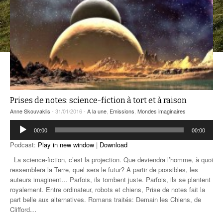
ANCIENNES ÉMISSIONS
Prises de notes: science-fiction à tort et à raison
Anne Skouvaklis
- 31/01/2016 -
A la une
,
Emissions
,
Mondes imaginaires
Lecteur
00:00
00:00
audio
Podcast:
Play in new window
|
Download
La science-fiction, c’est la projection. Que deviendra l’homme, à quoi
ressemblera la Terre, quel sera le futur? A partir de possibles, les
auteurs imaginent… Parfois, ils tombent juste. Parfois, ils se plantent
royalement. Entre ordinateur, robots et chiens, Prise de notes fait la
part belle aux alternatives. Romans traités: Demain les Chiens, de
Clifford
…