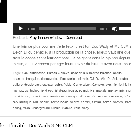
- 26/12/2018
Cully Jazz Festiv
Compagnie Don’t Stop Me Now
N SUN
Vertige Du Prés
View All
View All
V
 UNE FOIS
Utilise
 DE LA
00:00
00:00
les
N BOIS
Podcast:
Play in new window
|
Download
flèche
K POÉTIK
haut/b
Une fois de plus pour mettre le feux, c’est ton Doc Wady et Mc CLM 
pour
TE
Delor, Dj du cénacle, à la production de la chose. Mieux vaut dire que
augmen
RE
trois là connaissent leur compote. Ils baignent dans le hip-hop depuis 
ou
lolette, et ils viennent partager leurs savoir du bitume avec nous, pour
ERRAINE
diminu
le
Tags:
1 an
,
anticipation
,
Bateau Genève
,
boisson aux hebres fraiches
,
capital T
,
 DES
volume
chanson française
,
découverte
,
découvertes
,
di-meh
,
DJ
,
DJ Mix
,
DJ Set
,
double
ES
culture
,
double pact
,
extraterrestre
,
fluide
,
Geneva Lux
,
Genève
,
gva
,
hip hip
,
hip h
IENS
hip hop. us
,
hiphop
,
jet d eau
,
jet d'eau
,
joue avec moi
,
live
,
makala
,
menay
,
mix
,
mu
musicienne
,
musiciennes
,
musiciens
,
musique. découverte. Azimut. emission
,
r'n'b
K
rap. musique
,
rois
,
scène
,
scène locale
,
secret
,
sentinl
,
slimka
,
soirée
,
sorties
,
stre
ORCE
swing
,
titres
,
underground
,
urbain
,
victoire
,
voix
,
wady
UM
ES
le – L’invité – Doc Wady & MC CLM
NS