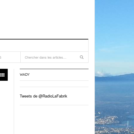
6
6
/11/2018
 L’art De Prendre Les Mots Au
6
2026
WADY
/2018
val 2026 | Roberto Fonseca &
6
-
ntre Tension Et Délicatesse
6
6
018
Tweets de @RadioLaFabrik
6
val 2026 | Reuben James, La
6
2026
18
al 2026 | J’ai Rêvé Melody
026
 12/04/2018