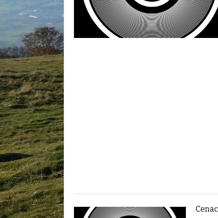
GROOVE 
IL ÉTAIT
L’ASTUCE
PORTE E
LA FABRI
LA MINU
LITTÉRAI
LA SOUT
MUSIQUE
ANTIPOD
NOS ANC
SONORI
THEME F
ZIRCONI
ANCIENN
Cenac
ÉMISSIO