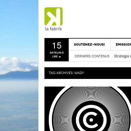
15
SOUTENEZ-NOUS!
EMISSIO
ARTICLES À
DERNIERS CONTENUS
LIRE
AZIMUT
CALM CL
Vincitori 
TAG ARCHIVES:
WADY
Ismo Leik
CARTOG
INTIME
CÉSURE
COMPLÈ
DES BUL
CRÉPIDU
CURIOSI
GIVRE D