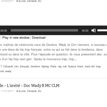
- 15/03/2017 -
A la une
,
Cenacle
,
DJ
Utilise
00:00
00:00
les
t:
Play in new window
|
Download
flèche
haut/b
x maîtres de cérémonie venu de Genève, Wady et Clm viennent, à nouveau 
pour
r une dose de hip hop français, entre ce qui se fait dans la tendance, dans
augmen
round ou dans la ville. Pour l’épisode en question, ils nous présentent des so
ou
s d’un hip hop next gen’. Après la mouvance trap, trop
…
diminu
le
17
,
Cénacle
,
clm
,
français
,
Genève
,
hiphop
,
Paris
,
rap
,
set
,
Suisse
,
track
,
track list
,
trap
,
volume
und
,
wady
e – L’invité – Doc Wady ft MC CLM
- 11/01/2017 -
A la une
,
Cenacle
,
DJ