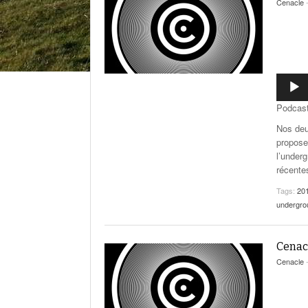
Cenacle
Lecteur
audio
Podcas
Nos deu
propose
l’underg
récente
Tags:
20
undergro
Cenacl
Cenacle
Lecteur
audio