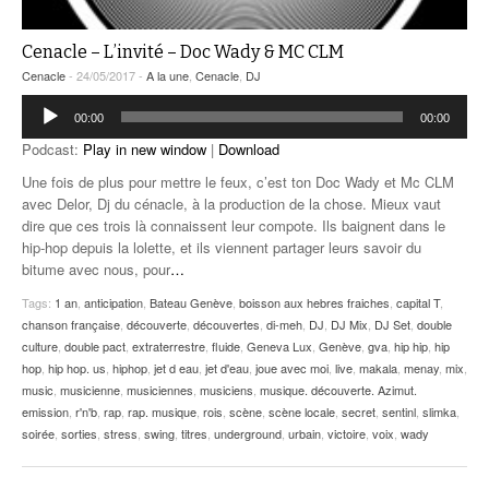
Cenacle – L’invité – Doc Wady & MC CLM
Cenacle
- 24/05/2017 -
A la une
,
Cenacle
,
DJ
Lecteur
00:00
00:00
audio
Podcast:
Play in new window
|
Download
Une fois de plus pour mettre le feux, c’est ton Doc Wady et Mc CLM
avec Delor, Dj du cénacle, à la production de la chose. Mieux vaut
dire que ces trois là connaissent leur compote. Ils baignent dans le
hip-hop depuis la lolette, et ils viennent partager leurs savoir du
bitume avec nous, pour
…
Tags:
1 an
,
anticipation
,
Bateau Genève
,
boisson aux hebres fraiches
,
capital T
,
chanson française
,
découverte
,
découvertes
,
di-meh
,
DJ
,
DJ Mix
,
DJ Set
,
double
culture
,
double pact
,
extraterrestre
,
fluide
,
Geneva Lux
,
Genève
,
gva
,
hip hip
,
hip
hop
,
hip hop. us
,
hiphop
,
jet d eau
,
jet d'eau
,
joue avec moi
,
live
,
makala
,
menay
,
mix
,
music
,
musicienne
,
musiciennes
,
musiciens
,
musique. découverte. Azimut.
emission
,
r'n'b
,
rap
,
rap. musique
,
rois
,
scène
,
scène locale
,
secret
,
sentinl
,
slimka
,
soirée
,
sorties
,
stress
,
swing
,
titres
,
underground
,
urbain
,
victoire
,
voix
,
wady