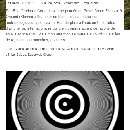
La Fabrik
- 20/08/2017 -
A la une
,
Actu
,
Evénements
,
Royal Arena
ANCIENNES ÉMISSIONS
Par Eric Chicherio Cette deuxième journée du Royal Arena Festival à
Orpund (Bienne) débute sur de bien meilleurs auspices
météorologiques que la veille. Pas de pluie à l’horizon ! Les têtes
d’affiche rap internationales pullulent comme autant de rayons de
soleils étincelants. Mais mon attention se portera aujourd’hui sur les
deux, mais non moindres, concerts
…
Tags:
Colors Records
,
di-meh
,
hip hop
,
KT Gorique
,
makala
,
rap
,
Royal Arena
,
slimka
,
Suisse
,
Superwak Clique