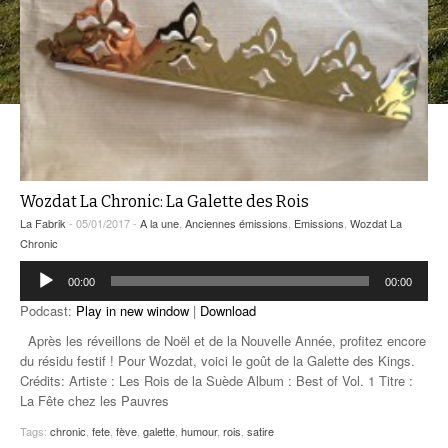
ANCIENNES ÉMISSIONS
Wozdat La Chronic: La Galette des Rois
La Fabrik
- 05/01/2017 -
A la une
,
Anciennes émissions
,
Emissions
,
Wozdat La
Chronic
Lecteur
00:00
00:00
audio
Podcast:
Play in new window
|
Download
Après les réveillons de Noël et de la Nouvelle Année, profitez encore
du résidu festif ! Pour Wozdat, voici le goût de la Galette des Kings.
Crédits: Artiste : Les Rois de la Suède Album : Best of Vol. 1 Titre :
La Fête chez les Pauvres
Tags:
chronic
,
fete
,
fève
,
galette
,
humour
,
rois
,
satire