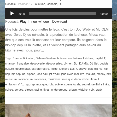
Cenacle
- 24/05/2017 -
A la une
,
Cenacle
,
DJ
GROOVE N SUN
PLUS DE MIX
Lecteur
00:00
00:00
audio
IL ÉTAIT UNE FOIS
Podcast:
Play in new window
|
Download
L’ASTUCE DE LA PORTE EN BOIS
Une fois de plus pour mettre le feux, c’est ton Doc Wady et Mc CLM
avec Delor, Dj du cénacle, à la production de la chose. Mieux vaut
LA FABRIK POÉTIK
dire que ces trois là connaissent leur compote. Ils baignent dans le
hip-hop depuis la lolette, et ils viennent partager leurs savoir du
LA MINUTE LITTÉRAIRE
bitume avec nous, pour
…
Tags:
1 an
,
anticipation
,
Bateau Genève
,
boisson aux hebres fraiches
,
capital T
,
LA SOUTERRAINE
chanson française
,
découverte
,
découvertes
,
di-meh
,
DJ
,
DJ Mix
,
DJ Set
,
double
culture
,
double pact
,
extraterrestre
,
fluide
,
Geneva Lux
,
Genève
,
gva
,
hip hip
,
hip
MUSIQUE DES ANTIPODES
hop
,
hip hop. us
,
hiphop
,
jet d eau
,
jet d'eau
,
joue avec moi
,
live
,
makala
,
menay
,
mix
,
music
,
musicienne
,
musiciennes
,
musiciens
,
musique. découverte. Azimut.
NOS ANCIENS
emission
,
r'n'b
,
rap
,
rap. musique
,
rois
,
scène
,
scène locale
,
secret
,
sentinl
,
slimka
,
soirée
,
sorties
,
stress
,
swing
,
titres
,
underground
,
urbain
,
victoire
,
voix
,
wady
SONORIK
THEME FORCE
ZIRCONIUM