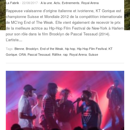
La Fabrik
- 22/08/2017 -
A la une
,
Actu
,
Evénements
,
Royal Arena
ANCIENNES ÉMISSIONS
Rappeuse valaisanne d’origine italienne et ivoirienne, KT Gorique est
championne Suisse et Mondiale 2012 de la compétition internationale
de MC’ing End of The Weak. Elle vient également de recevoir le prix
de la meilleure actrice au Hip-Hop Film Festival de New-York à Harlem
pour son rôle dans le film Brooklyn de Pascal Tessaud (2014).
L’artiste
…
Tags:
Bienne
,
Brooklyn
,
End of the Weak
,
hip hop
,
Hip Hop Film Festival
,
KT
Gorique
,
ORA
,
Pascal Tessaud
,
Râfike
,
rap
,
Royal Arena
,
Suisse