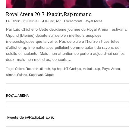
Royal Arena 2017: 19 août, Rap romand
La Fabrik
- 20/08/2017 -
A la une
,
Actu
,
Evénements
,
Royal Arena
Par Eric Chicherio Cette deuxième journée du Royal Arena Festival à
Orpund (Bienne) débute sur de bien meilleurs auspices
météorologiques que la veille. Pas de pluie à l’horizon ! Les têtes
d’affiche rap internationales pullulent comme autant de rayons de
soleils étincelants. Mais mon attention se portera aujourd’hui sur les
deux, mais non moindres, concerts
…
Tags:
Colors Records
,
di-meh
,
hip hop
,
KT Gorique
,
makala
,
rap
,
Royal Arena
,
slimka
,
Suisse
,
Superwak Clique
ROYAL ARENA
Tweets de @RadioLaFabrik