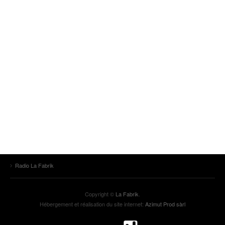
Radio La Fabrik
Copyright ©
La Fabrik
.
Hébergement et réalisation du site internet:
Azimut Prod sàrl