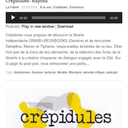
Crépidules : Rayons
La Fabrik
- 22/05/2018 -
A la une
,
Crépidules
,
Emissions
Lecteur
00:00
00:00
audio
Podcast:
Play in new window
|
Download
Crépidules vous propose de découvrir la libraire
indépendante ORAIBI+BECKBOOKS (Genève) et de rencontrer
Géraldine, Manon et Tiphanie, responsables éclairées de ce lieu. Elles
font part de la force de leur démarche, de la sélection des livres de la
librairie à la création d’espaces de dialogue engagés avec la Cité. Sur
la page du post-pod, vous retrouverez une partie
…
Tags:
féminismes
,
Genève
,
lectures
,
librairie
,
litterature
,
pensée critique
,
podcast