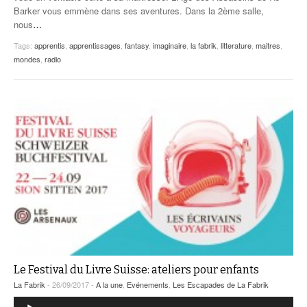
Barker vous emmène dans ses aventures. Dans la 2ème salle,
nous
…
Tags:
apprentis
,
apprentissages
,
fantasy
,
imaginaire
,
la fabrik
,
litterature
,
maitres
,
mondes
,
radio
Le Festival du Livre Suisse: ateliers pour enfants
La Fabrik
- 26/09/2017 -
A la une
,
Evénements
,
Les Escapades de La Fabrik
Lecteur