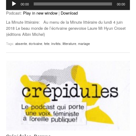
Lecteur
00:00
00:00
audio
Podcast:
Play in new window
|
Download
La Minute littéraire: Au menu de la Minute littéraire du lundi 4 juin
2018 Le beau monde de l’écrivaine genevoise Laure Mi Hyun Croset
(éditions Albin Michel)
Tags:
absente
,
écrivaine
,
fete
,
invités
,
litterature
,
mariage