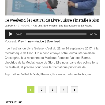
Ce weekend, le Festival du Livre Suisse s’installe à Sion
La Fabrik
- 21/09/2017 -
A la une
,
Evénements
,
Les Escapades de La Fabrik
Lecteur
00:00
00:00
audio
Podcast:
Play in new window
|
Download
Le Festival du Livre Suisse, c’est du 22 au 24 septembre 2017, à la
médiathèque de Sion. On a donc envoyé notre journaliste valaisan,
Christophe, à la rencontre de Madame Romaine Valterio-Barras,
directrice de la Médiathèque de Sion. Elle nous parle des points forts
du festival, et précise pour nous la thématique principale de
…
Tags:
culture
,
festival
,
la fabrik
,
litterature
,
livre suisse
,
radio
,
septembre
,
sion
1
2
3
4
LITTERATURE