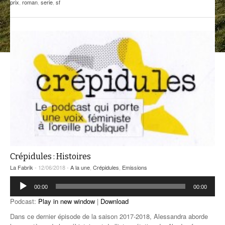
prix
,
roman
,
serie
,
sf
ANCIENNES ÉMISSIONS
Crépidules : Histoires
La Fabrik
- 12/06/2018 -
A la une
,
Crépidules
,
Emissions
Lecteur
00:00
00:00
audio
Podcast:
Play in new window
|
Download
Dans ce dernier épisode de la saison 2017-2018, Alessandra aborde