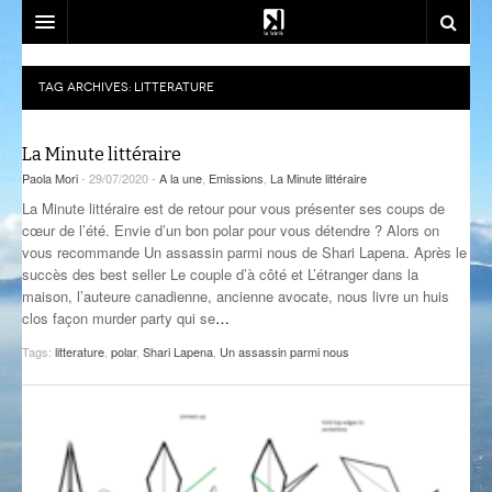
SOUTENEZ-NOUS!
TAG ARCHIVES:
LITTERATURE
EMISSIONS
La Minute littéraire
DJ SETS
AZIMUT
Paola Mori
- 29/07/2020 -
A la une
,
Emissions
,
La Minute littéraire
ACTU
CALM CLASS
CENACLE
La Minute littéraire est de retour pour vous présenter ses coups de
cœur de l’été. Envie d’un bon polar pour vous détendre ? Alors on
LA RADIO
CARTOGRAPHIE INTIME
LES COLLABORATEURS
EVÉNEMENTS
vous recommande Un assassin parmi nous de Shari Lapena. Après le
succès des best seller Le couple d’à côté et L’étranger dans la
CONTACT
CÉSURE
CONSTRUCT
PLAYLISTS
LA FABRIK
maison, l’auteure canadienne, ancienne avocate, nous livre un huis
clos façon murder party qui se
…
COMPLÈTEMENT DES BULLES
EST-CE QU’ON PEUT ALLER?
SOCIÉTÉ
NOUS REJOINDRE
Tags:
litterature
,
polar
,
Shari Lapena
,
Un assassin parmi nous
CRÉPIDULES
FLUSSPFERD
SOUTIEN ET PARTENARIATS
CURIOSITÉS
RADIO MASALA
ATELIERS ET FORMATIONS
GIVRE D’ÉTÉ
TECHHOUSE