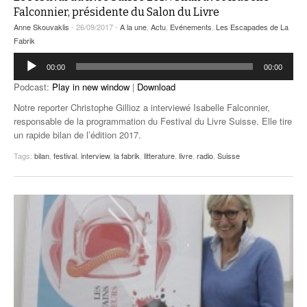
Falconnier, présidente du Salon du Livre
Anne Skouvaklis
- 26/09/2017 -
A la une
,
Actu
,
Evénements
,
Les Escapades de La
Fabrik
Lecteur
00:00
00:00
audio
Podcast:
Play in new window
|
Download
Notre reporter Christophe Gillioz a interviewé Isabelle Falconnier,
responsable de la programmation du Festival du Livre Suisse. Elle tire
un rapide bilan de l’édition 2017.
Tags:
bilan
,
festival
,
interview
,
la fabrik
,
litterature
,
livre
,
radio
,
Suisse