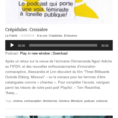
Crépidules : Croisière
La Fabrik
- 10/04/2018 -
A la une
,
Crépidules
,
Emissions
Lecteur
00:00
00:00
audio
Podcast:
Play in new window
|
Download
Après un retour sur la venue de l’écrivaine Chimamanda Ngozi Adiche
au FIFDH, et des nouvelles enthousiasmantes d’innovation
contraceptive, Alessandra et Linn discutent du film “Three Billboards
Outside Ebbing, Missouri” – ou la menace pour les femmes d’être
cataloguées comme « chiantes ». Pour compléter l’écoute, naviguez
parmi les trésors de notre post-pod! Playlist: – Tom Rosenthal,
“Away
…
Tags:
cinéma
,
contraception
,
féminismes
,
Genève
,
litterature
,
podcast
,
sciences