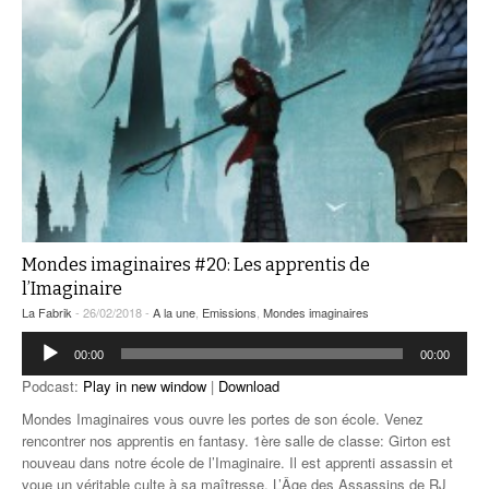
Mondes imaginaires #20: Les apprentis de
l’Imaginaire
La Fabrik
- 26/02/2018 -
A la une
,
Emissions
,
Mondes imaginaires
Lecteur
00:00
00:00
audio
Podcast:
Play in new window
|
Download
Mondes Imaginaires vous ouvre les portes de son école. Venez
rencontrer nos apprentis en fantasy. 1ère salle de classe: Girton est
nouveau dans notre école de l’Imaginaire. Il est apprenti assassin et
voue un véritable culte à sa maîtresse. L’Âge des Assassins de RJ