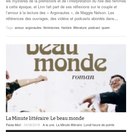
les mystères de la préhistoire et de l’interprétation du rôle des femmes
à cette époque, et Linn fait part de ses réflexions sur le couple et
l’amour à la lecture des « Argonautes », de Maggie Nelson. Les
références des ouvrages, des vidéos et podcasts abordés dans
…
Tags:
amour
,
argonautes
,
féminismes
,
histoire
,
litterature
,
podcast
,
queer
La Minute littéraire: Le beau monde
Paola Mori
- 04/06/2018 -
A la une
,
La Minute littéraire
,
Lundi heure de pointe