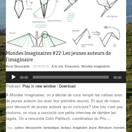
GROOVE N SUN
PLUS DE MIX
IL ÉTAIT UNE FOIS
L’ASTUCE DE LA PORTE EN BOIS
LA FABRIK POÉTIK
Mondes Imaginaires #22: Les jeunes auteurs de
LA MINUTE LITTÉRAIRE
l’imaginaire
Anne Skouvaklis
- 25/06/2018 -
A la une
,
Emissions
,
Mondes imaginaires
LA SOUTERRAINE
Lecteur
00:00
00:00
audio
MUSIQUE DES ANTIPODES
Podcast:
Play in new window
|
Download
NOS ANCIENS
A Mondes Imaginaires, on a décidé de vous remplir les valises avec
de jeunes auteurs (ou avec leur première œuvre). Et quoi de mieux
SONORIK
pour découvrir de jeunes auteurs qu’un concours? Une fois n’est pas
coutume, on vous a concocté une petite interview de derrière les
THEME FORCE
fagots. On a rencontré Colin Pahlisch, coordinateur du Prix
…
Tags:
auteur
,
découverte
,
fantastique
,
fantasy
,
imaginaire
,
jeune
,
litterature
,
mondes
,
ZIRCONIUM