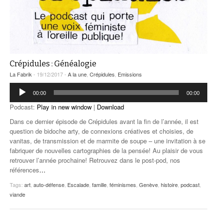
Crépidules : Généalogie
La Fabrik
- 19/12/2017 -
A la une
,
Crépidules
,
Emissions
Lecteur
00:00
00:00
audio
Podcast:
Play in new window
|
Download
Dans ce dernier épisode de Crépidules avant la fin de l’année, il est
question de bidoche arty, de connexions créatives et choisies, de
vanitas, de transmission et de marmite de soupe – une invitation à se
fabriquer de nouvelles cartographies de la pensée! Au plaisir de vous
retrouver l’année prochaine! Retrouvez dans le post-pod, nos
références
…
Tags:
art
,
auto-défense
,
Escalade
,
famille
,
féminismes
,
Genève
,
histoire
,
podcast
,
viande