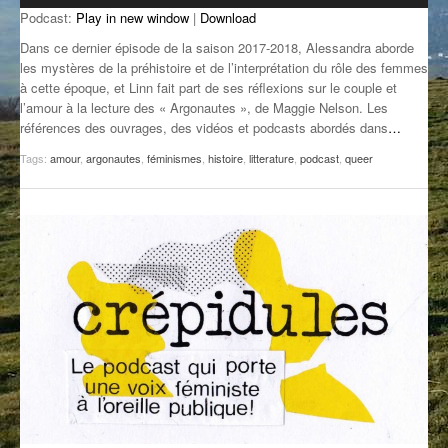
Podcast:
Play in new window
|
Download
GROOVE N SUN
PLUS DE MIX
Dans ce dernier épisode de la saison 2017-2018, Alessandra aborde
IL ÉTAIT UNE FOIS
les mystères de la préhistoire et de l’interprétation du rôle des femmes
à cette époque, et Linn fait part de ses réflexions sur le couple et
l’amour à la lecture des « Argonautes », de Maggie Nelson. Les
L’ASTUCE DE LA PORTE EN BOIS
références des ouvrages, des vidéos et podcasts abordés dans
…
LA FABRIK POÉTIK
Tags:
amour
,
argonautes
,
féminismes
,
histoire
,
litterature
,
podcast
,
queer
LA MINUTE LITTÉRAIRE
LA SOUTERRAINE
MUSIQUE DES ANTIPODES
NOS ANCIENS
SONORIK
THEME FORCE
ZIRCONIUM