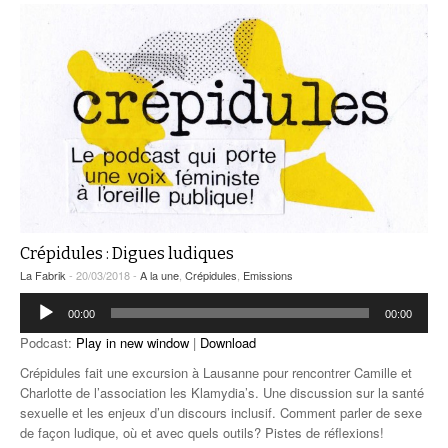
Crépidules : Digues ludiques
La Fabrik
- 20/03/2018 -
A la une
,
Crépidules
,
Emissions
Lecteur
00:00
00:00
audio
Podcast:
Play in new window
|
Download
Crépidules fait une excursion à Lausanne pour rencontrer Camille et
Charlotte de l’association les Klamydia’s. Une discussion sur la santé
sexuelle et les enjeux d’un discours inclusif. Comment parler de sexe
de façon ludique, où et avec quels outils? Pistes de réflexions!