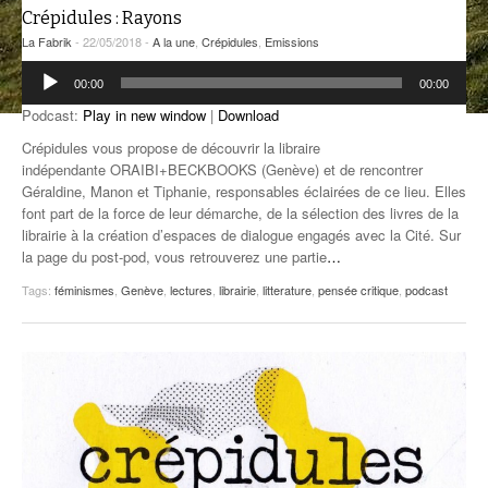
Crépidules : Rayons
ANCIENNES ÉMISSIONS
La Fabrik
- 22/05/2018 -
A la une
,
Crépidules
,
Emissions
Lecteur
00:00
00:00
audio
Podcast:
Play in new window
|
Download
Crépidules vous propose de découvrir la libraire
indépendante ORAIBI+BECKBOOKS (Genève) et de rencontrer
Géraldine, Manon et Tiphanie, responsables éclairées de ce lieu. Elles
font part de la force de leur démarche, de la sélection des livres de la
librairie à la création d’espaces de dialogue engagés avec la Cité. Sur
la page du post-pod, vous retrouverez une partie
…
Tags:
féminismes
,
Genève
,
lectures
,
librairie
,
litterature
,
pensée critique
,
podcast