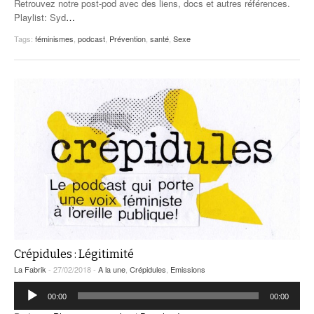
Retrouvez notre post-pod avec des liens, docs et autres références.
Playlist: Syd
…
Tags:
féminismes
,
podcast
,
Prévention
,
santé
,
Sexe
Crépidules : Légitimité
La Fabrik
- 27/02/2018 -
A la une
,
Crépidules
,
Emissions
Lecteur
00:00
00:00
audio