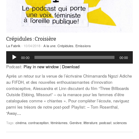
Crépidules : Croisière
La Fabrik
- 10/04/2018 -
A la une
,
Crépidules
,
Emissions
Lecteur
00:00
00:00
audio
Podcast:
Play in new window
|
Download
Après un retour sur la venue de l’écrivaine Chimamanda Ngozi Adiche
au FIFDH, et des nouvelles enthousiasmantes d’innovation
contraceptive, Alessandra et Linn discutent du film “Three Billboards
Outside Ebbing, Missouri” – ou la menace pour les femmes d’être
cataloguées comme « chiantes ». Pour compléter l’écoute, naviguez
parmi les trésors de notre post-pod! Playlist: – Tom Rosenthal,
“Away
…
Tags:
cinéma
,
contraception
,
féminismes
,
Genève
,
litterature
,
podcast
,
sciences