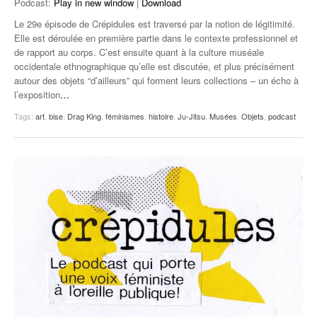
Podcast:
Play in new window
|
Download
Le 29e épisode de Crépidules est traversé par la notion de légitimité.
Elle est déroulée en première partie dans le contexte professionnel et
de rapport au corps. C’est ensuite quant à la culture muséale
occidentale ethnographique qu’elle est discutée, et plus précisément
autour des objets “d’ailleurs” qui forment leurs collections – un écho à
l’exposition
…
Tags:
art
,
bise
,
Drag King
,
féminismes
,
histoire
,
Ju-Jitsu
,
Musées
,
Objets
,
podcast