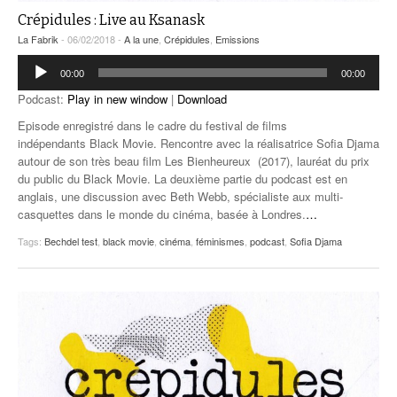
Crépidules : Live au Ksanask
La Fabrik
- 06/02/2018 -
A la une
,
Crépidules
,
Emissions
Lecteur
00:00
00:00
audio
Podcast:
Play in new window
|
Download
Episode enregistré dans le cadre du festival de films
indépendants Black Movie. Rencontre avec la réalisatrice Sofia Djama
autour de son très beau film Les Bienheureux (2017), lauréat du prix
du public du Black Movie. La deuxième partie du podcast est en
anglais, une discussion avec Beth Webb, spécialiste aux multi-
casquettes dans le monde du cinéma, basée à Londres.
…
Tags:
Bechdel test
,
black movie
,
cinéma
,
féminismes
,
podcast
,
Sofia Djama