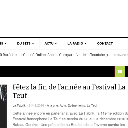
NS
DJ SETS
ACTU
LA RADIO
CONTACT
Strategia di Roulette nei Casinò Online: Analisi Comparativa delle Tecniche più Efficaci e dei Jackpot più Attraenti
- 12/07/202
CENACLE
EVÉNEMENTS
LA FABRIK
Gioca Ovunque, Vinci Sempre: Guida Completa alle App di Casinò Mobile con Tornei Estivi e Pagamenti Sicuri
- 03/04/2019
- 29
- 11/07/202
L’invité D’Azimut : Chien Bleu
CNCL666 – Le Grand Zbeul #2
Ismo Leikola, Ou
Il valore della fedeltà: come i programmi VIP trasformano le vincite in esperienze culturali uniche
- 29/06/
- 08/07/202
Sérieux
ASS
LES
PLAYLISTS
NOUS REJOINDRE
di Three Card Poker: Guida Festiva ai Live Dealer delle Casinò Online
- 07/07/2026
COLLABORATEURS
RAPHIE
SOCIÉTÉ
SOUTIEN ET
- 06/03/2019
- 25/10
ola, ou l’art de prendre les mots au sérieux
L’invité D’Azimut : Cold Bath
CNCL666 – Le Grand Zbeul
Cully Jazz Festi
- 29/06/2026
CONSTRUCT
PARTENARIATS
The Chemistry of Connection: How Datingskillss Data Explains Attraction Among Dutch Women
- 24/06/202
Vincent Segal, E
Fêtez la fin de l’année au Festival La
Come l’Intelligenza Artificiale sta Rivoluzionando i Bonus nei Casinò Online – Verso un’Esperienza di Gioco su Misura
20/04/2026
- 19/06/202
EST-CE QU’ON
ATELIERS ET FORMATIONS
- 06/02/2019
- 27/09/2
Natale digitale: come i tornei di casinò crypto hanno rivoluzionato la sicurezza dei pagamenti
L’invité D’Azimut: Le Collectif Puck
CNCL 666 – FAST ZBEUL
- 09/06/202
PEUT ALLER?
Teuf
TEMENT
La nuova frontiera delle scommesse: come le piattaforme di esports stanno ridisegnando il mercato delle puntate sportive
Cully Jazz Festi
- 09/06/202
LES
FLUSSPFERD
- 16/04/
Slot‑Innovazioni Mobile: Temi Esclusivi, Tecnologia Live‑Dealer e l’Esplosione del Gioco on‑the‑Go
Classe !
- 02/06/202
La Fabrik
- 21/12/2016 -
A la une
,
Actu
,
Evénements
,
La Teuf
- 23/01/2019
- 26/06/20
L’invité D’Azimut : Joshua Howlett
Cénacle – LAST ZBEUL
LES
RADIO MASALA
Cette année encore en partenariat avec La Fabrik, la 11ème édition d
Cully Jazz Festiv
Festival francophone La Teuf se tiendra du 28 au 31 décembre 2016 s
TÉS
TECHHOUSE
- 13/04/2
Gardot
Bateau Genève. Une pré-soirée au Bouffon de la Taverne ouvrira les
-
Les Invités D’Azimut – Byron Leon &
Cénacle – Luv My Wax 11 – Raw G
’ÉTÉ
PLUS DE MIX