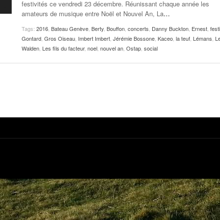
festivités ce vendredi 23 décembre. Réunissant chaque année les
- 26/12/2018
Cully Jazz Festiv
Compagnie Don’t Stop Me Now
amateurs de musique entre Noël et Nouvel An, La
…
N SUN
Vertige Du Prés
View All
View All
Tags:
2016
,
Bateau Genève
,
Berty
,
Bouffon
,
concerts
,
Danny Buckton
,
Ernest
,
fest
V
 UNE FOIS
Gontard
,
Gros Oiseau
,
Imbert Imbert
,
Jérémie Bossone
,
Kaceo
,
la teuf
,
Lémans
,
L
 DE LA
Walden
,
Les fils du facteur
,
noel
,
nouvel an
,
Ostap
,
social
N BOIS
K POÉTIK
TE
RE
ERRAINE
 DES
ES
IENS
K
ORCE
UM
ES
NS