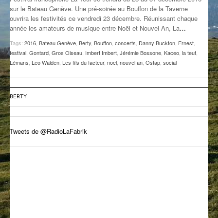
sur le Bateau Genève. Une pré-soirée au Bouffon de la Taverne
GROOVE N SUN
PLUS DE MIX
ouvrira les festivités ce vendredi 23 décembre. Réunissant chaque
année les amateurs de musique entre Noël et Nouvel An, La
…
IL ÉTAIT UNE FOIS
Tags:
2016
,
Bateau Genève
,
Berty
,
Bouffon
,
concerts
,
Danny Buckton
,
Ernest
,
L’ASTUCE DE LA PORTE EN BOIS
festival
,
Gontard
,
Gros Oiseau
,
Imbert Imbert
,
Jérémie Bossone
,
Kaceo
,
la teuf
,
Lémans
,
Leo Walden
,
Les fils du facteur
,
noel
,
nouvel an
,
Ostap
,
social
LA FABRIK POÉTIK
LA MINUTE LITTÉRAIRE
BERTY
LA SOUTERRAINE
Tweets de @RadioLaFabrik
MUSIQUE DES ANTIPODES
NOS ANCIENS
SONORIK
THEME FORCE
ZIRCONIUM