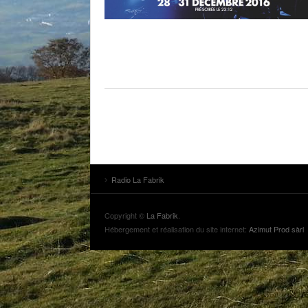
GROOVE 
IL ÉTAIT
L’ASTUCE
PORTE E
LA FABRI
LA MINU
LITTÉRAI
LA SOUT
MUSIQUE
Radio La Fabrik
ANTIPOD
NOS ANC
Copyright ©
La Fabrik
.
SONORI
Hébergement et réalisation du site internet:
Azimut Prod sàrl
THEME F
ZIRCONI
ANCIENN
ÉMISSIO