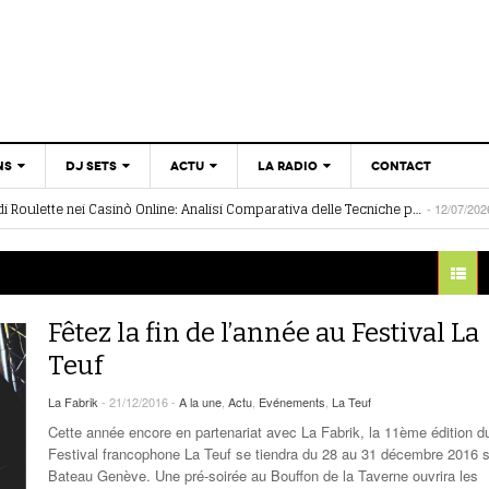
NS
DJ SETS
ACTU
LA RADIO
CONTACT
Strategia di Roulette nei Casinò Online: Analisi Comparativa delle Tecniche più Efficaci e dei Jackpot più Attraenti
- 12/07/202
Gioca Ovunque, Vinci Sempre: Guida Completa alle App di Casinò Mobile con Tornei Estivi e Pagamenti Sicuri
CENACLE
EVÉNEMENTS
LA FABRIK
- 11/07/202
- 03/04/2019
- 29
L’invité D’Azimut : Chien Bleu
CNCL666 – Le Grand Zbeul #2
Ismo Leikola, Ou
Il valore della fedeltà: come i programmi VIP trasformano le vincite in esperienze culturali uniche
- 08/07/202
- 29/06/
Sérieux
ASS
LES
PLAYLISTS
NOUS REJOINDRE
di Three Card Poker: Guida Festiva ai Live Dealer delle Casinò Online
- 07/07/2026
COLLABORATEURS
ola, ou l’art de prendre les mots au sérieux
RAPHIE
SOCIÉTÉ
SOUTIEN ET
- 06/03/2019
- 25/10
- 29/06/2026
L’invité D’Azimut : Cold Bath
CNCL666 – Le Grand Zbeul
Cully Jazz Festi
The Chemistry of Connection: How Datingskillss Data Explains Attraction Among Dutch Women
CONSTRUCT
PARTENARIATS
- 24/06/202
Vincent Segal, E
Come l’Intelligenza Artificiale sta Rivoluzionando i Bonus nei Casinò Online – Verso un’Esperienza di Gioco su Misura
Fêtez la fin de l’année au Festival La
- 19/06/202
20/04/2026
EST-CE QU’ON
ATELIERS ET FORMATIONS
Natale digitale: come i tornei di casinò crypto hanno rivoluzionato la sicurezza dei pagamenti
- 06/02/2019
- 27/09/2
- 09/06/202
L’invité D’Azimut: Le Collectif Puck
CNCL 666 – FAST ZBEUL
PEUT ALLER?
Teuf
La nuova frontiera delle scommesse: come le piattaforme di esports stanno ridisegnando il mercato delle puntate sportive
TEMENT
- 09/06/202
Cully Jazz Festi
Slot‑Innovazioni Mobile: Temi Esclusivi, Tecnologia Live‑Dealer e l’Esplosione del Gioco on‑the‑Go
LES
FLUSSPFERD
- 16/04/
- 02/06/202
Classe !
La Fabrik
- 21/12/2016 -
A la une
,
Actu
,
Evénements
,
La Teuf
- 23/01/2019
- 26/06/20
L’invité D’Azimut : Joshua Howlett
Cénacle – LAST ZBEUL
LES
RADIO MASALA
Cette année encore en partenariat avec La Fabrik, la 11ème édition d
Cully Jazz Festiv
Festival francophone La Teuf se tiendra du 28 au 31 décembre 2016 s
TÉS
TECHHOUSE
- 13/04/2
Gardot
Bateau Genève. Une pré-soirée au Bouffon de la Taverne ouvrira les
-
Les Invités D’Azimut – Byron Leon &
Cénacle – Luv My Wax 11 – Raw G
’ÉTÉ
PLUS DE MIX