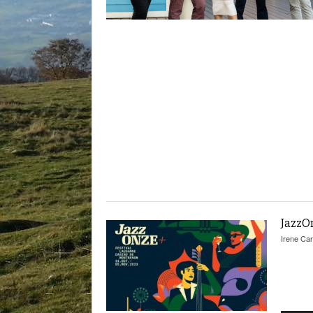
GROOVE 
IL ÉTAIT
L’ASTUCE
PORTE E
LA FABRI
LA MINU
LITTÉRAI
LA SOUT
MUSIQUE
ANTIPOD
NOS ANC
JazzO
SONORI
Irene Ca
THEME F
Lecteur
audio
ZIRCONI
ANCIENN
ÉMISSIO