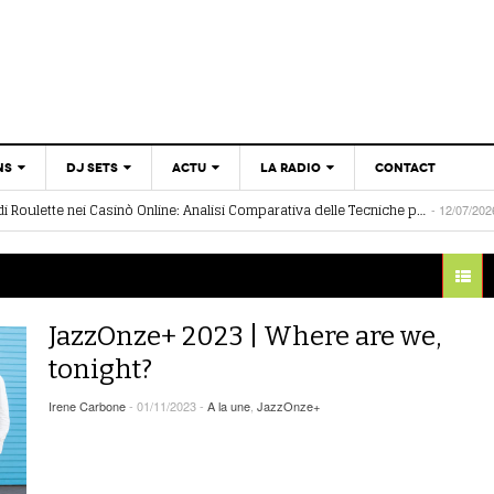
NS
DJ SETS
ACTU
LA RADIO
CONTACT
Strategia di Roulette nei Casinò Online: Analisi Comparativa delle Tecniche più Efficaci e dei Jackpot più Attraenti
- 12/07/202
Gioca Ovunque, Vinci Sempre: Guida Completa alle App di Casinò Mobile con Tornei Estivi e Pagamenti Sicuri
- 11/07/202
CENACLE
EVÉNEMENTS
LA FABRIK
- 03/04/2019
- 29
L’invité D’Azimut : Chien Bleu
CNCL666 – Le Grand Zbeul #2
Ismo Leikola, Ou
Il valore della fedeltà: come i programmi VIP trasformano le vincite in esperienze culturali uniche
- 08/07/202
- 29/06/
Sérieux
ASS
LES
PLAYLISTS
NOUS REJOINDRE
di Three Card Poker: Guida Festiva ai Live Dealer delle Casinò Online
- 07/07/2026
COLLABORATEURS
ola, ou l’art de prendre les mots au sérieux
- 29/06/2026
RAPHIE
SOCIÉTÉ
SOUTIEN ET
- 06/03/2019
- 25/10
L’invité D’Azimut : Cold Bath
CNCL666 – Le Grand Zbeul
Cully Jazz Festi
The Chemistry of Connection: How Datingskillss Data Explains Attraction Among Dutch Women
- 24/06/202
CONSTRUCT
PARTENARIATS
Vincent Segal, E
Come l’Intelligenza Artificiale sta Rivoluzionando i Bonus nei Casinò Online – Verso un’Esperienza di Gioco su Misura
- 19/06/202
JazzOnze+ 2023 | Where are we,
20/04/2026
EST-CE QU’ON
ATELIERS ET FORMATIONS
Natale digitale: come i tornei di casinò crypto hanno rivoluzionato la sicurezza dei pagamenti
- 09/06/202
- 06/02/2019
- 27/09/2
L’invité D’Azimut: Le Collectif Puck
CNCL 666 – FAST ZBEUL
PEUT ALLER?
tonight?
La nuova frontiera delle scommesse: come le piattaforme di esports stanno ridisegnando il mercato delle puntate sportive
- 09/06/202
TEMENT
Cully Jazz Festi
Slot‑Innovazioni Mobile: Temi Esclusivi, Tecnologia Live‑Dealer e l’Esplosione del Gioco on‑the‑Go
- 02/06/202
LES
FLUSSPFERD
- 16/04/
Classe !
Irene Carbone
- 01/11/2023 -
A la une
,
JazzOnze+
- 23/01/2019
- 26/06/20
L’invité D’Azimut : Joshua Howlett
Cénacle – LAST ZBEUL
LES
RADIO MASALA
Lecteur
Cully Jazz Festiv
audio
TÉS
TECHHOUSE
- 13/04/2
Gardot
-
Les Invités D’Azimut – Byron Leon &
Cénacle – Luv My Wax 11 – Raw G
’ÉTÉ
PLUS DE MIX