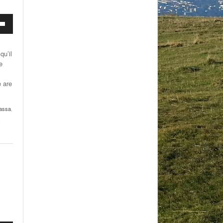
al 2026 | Entre Héritage Et
- 12/04/2026
ent
z
iew All
s
as
qu’il
e
ter
e are
er
.
vassa
,
,