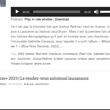
- 26/12/2018
Cully Jazz Festiv
Compagnie Don’t Stop Me Now
N SUN
Vertige Du Prés
Utilise
View All
View All
00:00
00:00
les
V
 UNE FOIS
Podcast:
Play in new window
|
Download
flèche
 DE LA
haut/b
Ce n’est pas la première fois que Joshua Redman vient en Suisse, ni 
N BOIS
pour
joue à Lausanne au festival JazzOnze+. Mais c’est la première fois d
augmen
K POÉTIK
son histoire discographique qu’il part en tournée avec une chanteuse,
ou
l’incroyable Gabrielle Cavassa, avec laquelle il a sorti l’album « Wher
TE
diminu
we ? » (Blue Note Records, 2023).
…
RE
le
volume
Tags:
2023
,
batterie
,
Blue Note
,
chanteuse
,
contrebasse
,
États-Unis
,
Gabrielle Ca
ERRAINE
jazz
,
JazzOnze+
,
Joshua Redman
,
la fabrik
,
Lausanne
,
octobre
,
piano
,
saxophone
 DES
Theatre Octogone
,
where are we
ES
IENS
nze+ 2023 | Le rendez-vous automnal lausannois
K
rbone
- 24/10/2023 -
A la une
,
JazzOnze+
ORCE
UM
ES
NS