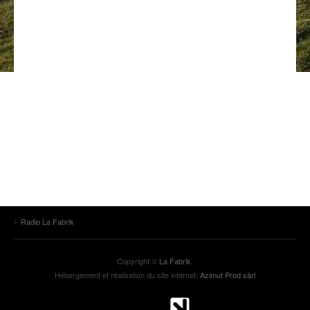
ANCIENNES ÉMISSIONS
Radio La Fabrik
Copyright ©
La Fabrik
.
Hébergement et réalisation du site internet:
Azimut Prod sàrl