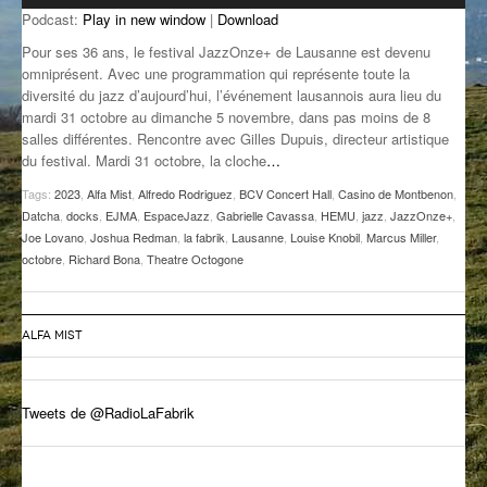
Podcast:
Play in new window
|
Download
GROOVE N SUN
PLUS DE MIX
Pour ses 36 ans, le festival JazzOnze+ de Lausanne est devenu
IL ÉTAIT UNE FOIS
omniprésent. Avec une programmation qui représente toute la
diversité du jazz d’aujourd’hui, l’événement lausannois aura lieu du
mardi 31 octobre au dimanche 5 novembre, dans pas moins de 8
L’ASTUCE DE LA PORTE EN BOIS
salles différentes. Rencontre avec Gilles Dupuis, directeur artistique
du festival. Mardi 31 octobre, la cloche
…
LA FABRIK POÉTIK
Tags:
2023
,
Alfa Mist
,
Alfredo Rodriguez
,
BCV Concert Hall
,
Casino de Montbenon
,
LA MINUTE LITTÉRAIRE
Datcha
,
docks
,
EJMA
,
EspaceJazz
,
Gabrielle Cavassa
,
HEMU
,
jazz
,
JazzOnze+
,
Joe Lovano
,
Joshua Redman
,
la fabrik
,
Lausanne
,
Louise Knobil
,
Marcus Miller
,
LA SOUTERRAINE
octobre
,
Richard Bona
,
Theatre Octogone
MUSIQUE DES ANTIPODES
ALFA MIST
NOS ANCIENS
SONORIK
Tweets de @RadioLaFabrik
THEME FORCE
ZIRCONIUM