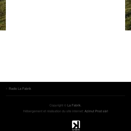
ANCIENNES ÉMISSIONS
Radio La Fabrik
Copyright ©
La Fabrik
.
Hébergement et réalisation du site internet:
Azimut Prod sàrl