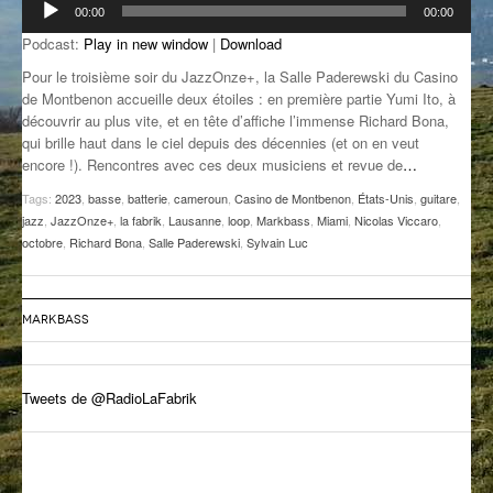
00:00
00:00
audio
GROOVE N SUN
PLUS DE MIX
Podcast:
Play in new window
|
Download
IL ÉTAIT UNE FOIS
Pour le troisième soir du JazzOnze+, la Salle Paderewski du Casino
de Montbenon accueille deux étoiles : en première partie Yumi Ito, à
L’ASTUCE DE LA PORTE EN BOIS
découvrir au plus vite, et en tête d’affiche l’immense Richard Bona,
qui brille haut dans le ciel depuis des décennies (et on en veut
LA FABRIK POÉTIK
encore !). Rencontres avec ces deux musiciens et revue de
…
Tags:
2023
,
basse
,
batterie
,
cameroun
,
Casino de Montbenon
,
États-Unis
,
guitare
,
LA MINUTE LITTÉRAIRE
jazz
,
JazzOnze+
,
la fabrik
,
Lausanne
,
loop
,
Markbass
,
Miami
,
Nicolas Viccaro
,
octobre
,
Richard Bona
,
Salle Paderewski
,
Sylvain Luc
LA SOUTERRAINE
MUSIQUE DES ANTIPODES
MARKBASS
NOS ANCIENS
SONORIK
Tweets de @RadioLaFabrik
THEME FORCE
ZIRCONIUM