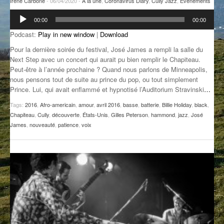
Irene Carbone
- 06/04/2020 -
A la une
,
Coronavirus Diary
,
Cully Jazz
,
Evénements
GROOVE N SUN
PLUS DE MIX
Lecteur
00:00
00:00
audio
IL ÉTAIT UNE FOIS
Podcast:
Play in new window
|
Download
Pour la dernière soirée du festival, José James a rempli la salle du
L’ASTUCE DE LA PORTE EN BOIS
Next Step avec un concert qui aurait pu bien remplir le Chapiteau.
Peut-être à l’année prochaine ? Quand nous parlons de Minneapolis,
LA FABRIK POÉTIK
nous pensons tout de suite au prince du pop, ou tout simplement
Prince. Lui, qui avait enflammé et hypnotisé l’Auditorium Stravinski
…
LA MINUTE LITTÉRAIRE
Tags:
2016
,
Afro-americain
,
amour
,
avril 2016
,
basse
,
batterie
,
Billie Holiday
,
black
,
LA SOUTERRAINE
Chapiteau
,
Cully
,
découverte
,
États-Unis
,
Gilles Peterson
,
hammond
,
jazz
,
José
James
,
nouveauté
,
patience
,
voix
MUSIQUE DES ANTIPODES
NOS ANCIENS
SONORIK
THEME FORCE
ZIRCONIUM