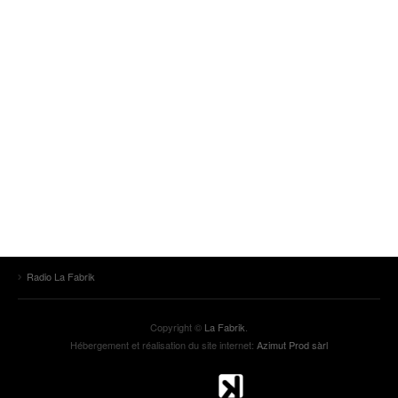
Radio La Fabrik
Copyright ©
La Fabrik
.
Hébergement et réalisation du site internet:
Azimut Prod sàrl