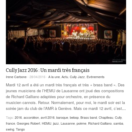
Cully Jazz 2016 : Un mardi très français
Irene Carbone
- 28/04/2016 -
A la une
,
Actu
,
Cully Jazz
,
Evénements
Mardi 12 avril a été un mardi très français et très « brass band ». Des
jeunes musiciens de l’HEMU de Lausanne ont joué des compositions
de Richard Galliano adaptées pour orchestre, en présence du
musicien cannois. Retour. Normalement, pour moi, le mardi soir est la
soirée jam du club de l’AMR à Genève. Mais ce mardi 12 avril, c’est
…
Tags:
2016
,
accordéon
,
avril 2016
,
baroque
,
bebop
,
Brass band
,
Chapiteau
,
Cully
,
france
,
Georges Robert
,
HEMU
,
jazz
,
Lausanne
,
poème
,
Richard Galliano
,
samba
,
swing
,
Tango