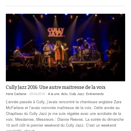
Cully Jazz 2016: Une autre maitresse de la voix
Irene Carbone
- 25/04/2016 -
A la une
,
Actu
,
Cully Jazz
,
Evénements
L’année passée à Cully, j’avais rencontré la chanteuse anglaise Zara
McFarlane et l’avais nommée maîtresse de la voix. Cette année au
Chapiteau du Cully Jazz je me suis régalée avec une acrobate de la
voix. Mesdames, Messieurs : Dianne Reeves. La soirée du dimanche
10 avril clôt le premier weekend du Cully Jazz. C’est un weekend
ensoleillé, chaud,
…