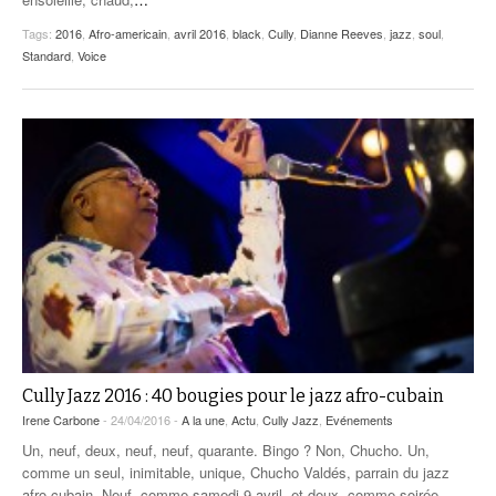
Tags:
2016
,
Afro-americain
,
avril 2016
,
black
,
Cully
,
Dianne Reeves
,
jazz
,
soul
,
Standard
,
Voice
Cully Jazz 2016 : 40 bougies pour le jazz afro-cubain
Irene Carbone
- 24/04/2016 -
A la une
,
Actu
,
Cully Jazz
,
Evénements
Un, neuf, deux, neuf, neuf, quarante. Bingo ? Non, Chucho. Un,
comme un seul, inimitable, unique, Chucho Valdés, parrain du jazz
afro-cubain. Neuf, comme samedi 9 avril, et deux, comme soirée