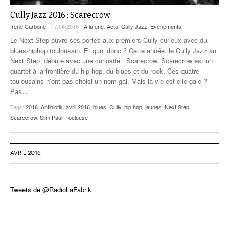
Cully Jazz 2016 : Scarecrow
Irene Carbone
- 17/04/2016 -
A la une
,
Actu
,
Cully Jazz
,
Evénements
Le Next Step ouvre ses portes aux premiers Cully-curieux avec du
blues-hiphop toulousain. Et quoi donc ? Cette année, le Cully Jazz au
Next Step débute avec une curiosité : Scarecrow. Scarecrow est un
quartet à la frontière du hip-hop, du blues et du rock. Ces quatre
toulousains n’ont pas choisi un nom gai. Mais la vie est-elle gaie ?
Pas
…
Tags:
2016
,
Antibiotik
,
avril 2016
,
blues
,
Cully
,
hip hop
,
jeunes
,
Next Step
,
Scarecrow
,
Slim Paul
,
Toulouse
AVRIL 2016
Tweets de @RadioLaFabrik