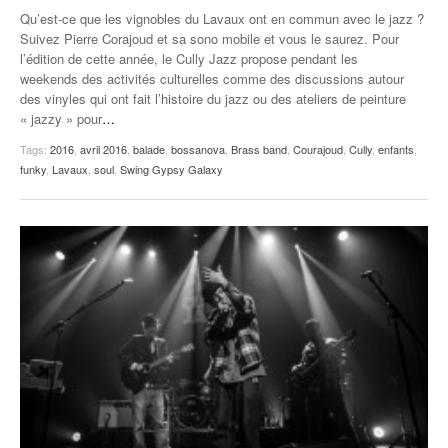
Qu’est-ce que les vignobles du Lavaux ont en commun avec le jazz ?
Suivez Pierre Corajoud et sa sono mobile et vous le saurez. Pour
l’édition de cette année, le Cully Jazz propose pendant les
weekends des activités culturelles comme des discussions autour
des vinyles qui ont fait l’histoire du jazz ou des ateliers de peinture
« jazzy » pour
…
Tags:
2016
,
avril 2016
,
balade
,
bossanova
,
Brass band
,
Courajoud
,
Cully
,
enfants
,
funky
,
Lavaux
,
soul
,
Swing Gypsy Galaxy