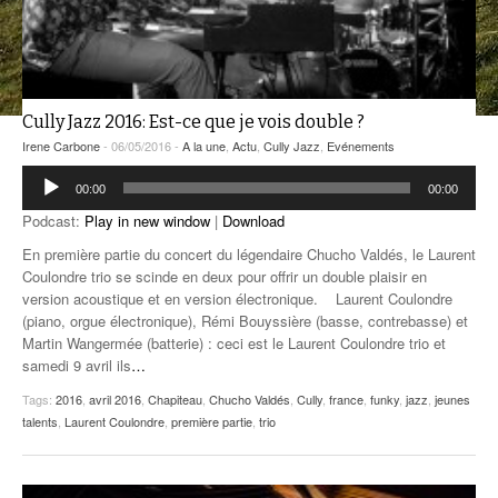
ANCIENNES ÉMISSIONS
Cully Jazz 2016: Est-ce que je vois double ?
Irene Carbone
- 06/05/2016 -
A la une
,
Actu
,
Cully Jazz
,
Evénements
Lecteur
00:00
00:00
audio
Podcast:
Play in new window
|
Download
En première partie du concert du légendaire Chucho Valdés, le Laurent
Coulondre trio se scinde en deux pour offrir un double plaisir en
version acoustique et en version électronique. Laurent Coulondre
(piano, orgue électronique), Rémi Bouyssière (basse, contrebasse) et
Martin Wangermée (batterie) : ceci est le Laurent Coulondre trio et
samedi 9 avril ils
…
Tags:
2016
,
avril 2016
,
Chapiteau
,
Chucho Valdés
,
Cully
,
france
,
funky
,
jazz
,
jeunes
talents
,
Laurent Coulondre
,
première partie
,
trio