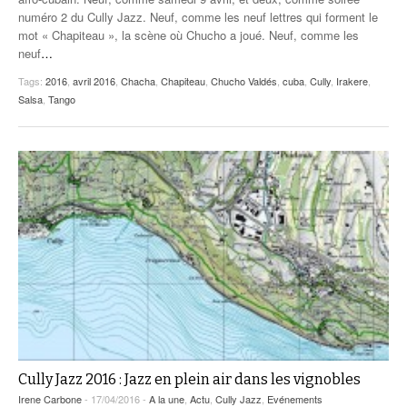
numéro 2 du Cully Jazz. Neuf, comme les neuf lettres qui forment le
mot « Chapiteau », la scène où Chucho a joué. Neuf, comme les
neuf
…
Tags:
2016
,
avril 2016
,
Chacha
,
Chapiteau
,
Chucho Valdés
,
cuba
,
Cully
,
Irakere
,
Salsa
,
Tango
Cully Jazz 2016 : Jazz en plein air dans les vignobles
Irene Carbone
- 17/04/2016 -
A la une
,
Actu
,
Cully Jazz
,
Evénements