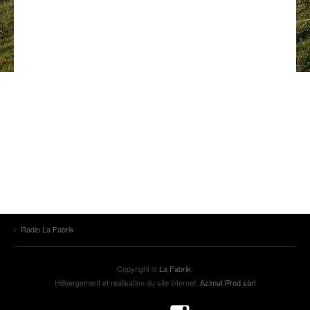
ANCIENNES ÉMISSIONS
Radio La Fabrik
Copyright ©
La Fabrik
.
Hébergement et réalisation du site internet:
Azimut Prod sàrl