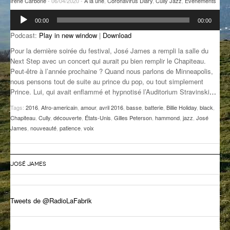
Irene Carbone
- 06/04/2020 -
A la une
,
Coronavirus Diary
,
Cully Jazz
,
Evénements
GROOVE N SUN
PLUS DE MIX
Lecteur
00:00
00:00
audio
IL ÉTAIT UNE FOIS
Podcast:
Play in new window
|
Download
Pour la dernière soirée du festival, José James a rempli la salle du
L’ASTUCE DE LA PORTE EN BOIS
Next Step avec un concert qui aurait pu bien remplir le Chapiteau.
Peut-être à l’année prochaine ? Quand nous parlons de Minneapolis,
LA FABRIK POÉTIK
nous pensons tout de suite au prince du pop, ou tout simplement
Prince. Lui, qui avait enflammé et hypnotisé l’Auditorium Stravinski
…
LA MINUTE LITTÉRAIRE
Tags:
2016
,
Afro-americain
,
amour
,
avril 2016
,
basse
,
batterie
,
Billie Holiday
,
black
,
LA SOUTERRAINE
Chapiteau
,
Cully
,
découverte
,
États-Unis
,
Gilles Peterson
,
hammond
,
jazz
,
José
James
,
nouveauté
,
patience
,
voix
MUSIQUE DES ANTIPODES
NOS ANCIENS
JOSÉ JAMES
SONORIK
Tweets de @RadioLaFabrik
THEME FORCE
ZIRCONIUM