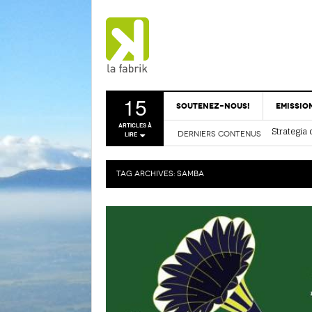
15
SOUTENEZ-NOUS!
EMISSIO
ARTICLES À
DERNIERS CONTENUS
LIRE
AZIMUT
CALM CL
Vincitori 
TAG ARCHIVES:
SAMBA
Ismo Leik
CARTOG
INTIME
CÉSURE
COMPLÈ
DES BUL
CRÉPIDU
CURIOSI
GIVRE D