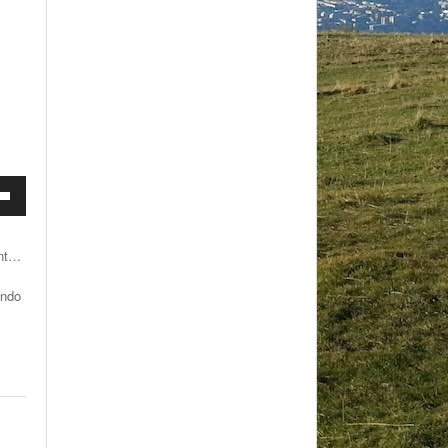
al 2026 | Entre Héritage Et
- 12/04/2026
ent
iew All
z
s
as
ant…
ter
ando
er
.