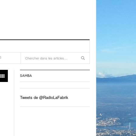
6
6
/11/2018
 L’art De Prendre Les Mots Au
6
2026
SAMBA
/2018
val 2026 | Roberto Fonseca &
6
-
ntre Tension Et Délicatesse
6
6
018
Tweets de @RadioLaFabrik
6
val 2026 | Reuben James, La
6
2026
18
al 2026 | J’ai Rêvé Melody
026
 12/04/2018