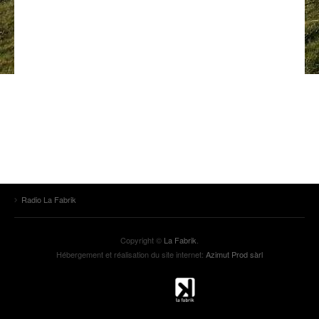
ANCIENNES ÉMISSIONS
Radio La Fabrik
Copyright ©
La Fabrik
.
Hébergement et réalisation du site internet:
Azimut Prod sàrl