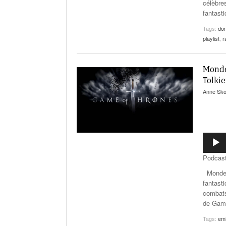
célèbre
fantast
Tags:
don
playlist
,
r
Mondes
Tolki
Anne Sko
Lecteur
audio
Podcas
Mondes 
fantast
combats 
de Game
Tags:
em