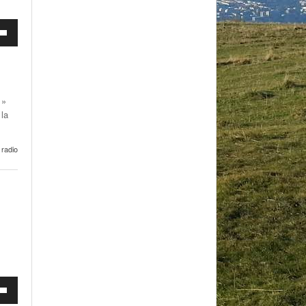
al 2026 | Entre Héritage Et
- 12/04/2026
ent
z
iew All
s
as
ter
 »
 la
er
.
,
radio
z