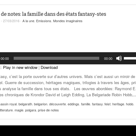
volume
 de notes: la famille dans des états fantasy-stes
- 27/03/2016 -
A la une
,
Emissions
,
Mondes imaginaires
Utilise
00:00
00:00
les
t:
Play in new window
|
Download
flèche
haut/b
sy, c’est la porte ouverte sur d’autres univers. Mais c’est aussi un miroir de
pour
el. Guerre de succession, héritages magiques, trilogies à travers les âges, pr
augmen
s analyse la famille dans tous ses états. Les œuvres abordées: Raymond E
ou
Les chroniques de Krondor David et Leigh Edding, La Belgariade Robin Hobb,
diminu
le
assin royal
,
belgarath
,
belgarion
,
découverte
,
eddings
,
famille
,
fantasy
,
feist
,
heritage
,
hobb
,
volume
litterature
,
magie
,
polgara
,
prise de notes