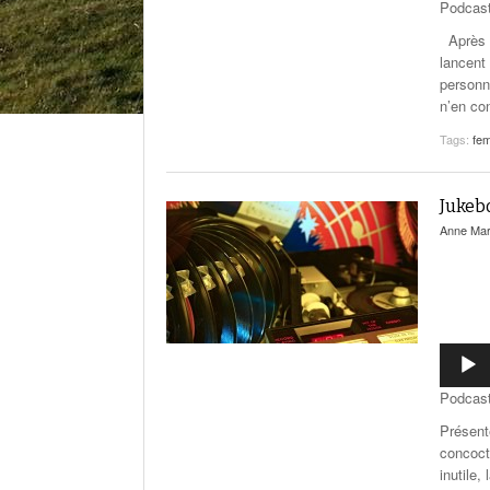
Podcas
Après a
lancent
personn
n’en co
Tags:
fe
Jukebo
Anne Ma
Lecteur
audio
Podcas
Présent
concoct
inutile,