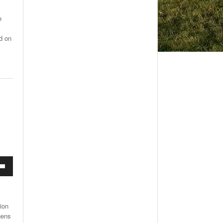
s
as
e
ter
d on
er
.
z
s
as
ion
ter
 gens