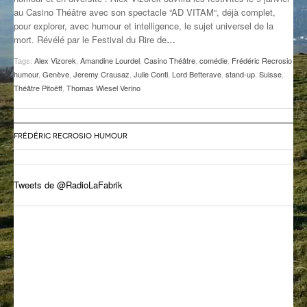
au Casino Théâtre avec son spectacle “AD VITAM“, déjà complet,
GROOVE N SUN
PLUS DE MIX
pour explorer, avec humour et intelligence, le sujet universel de la
mort. Révélé par le Festival du Rire de
…
IL ÉTAIT UNE FOIS
Tags:
Alex Vizorek
,
Amandine Lourdel
,
Casino Théâtre
,
comédie
,
Frédéric Recrosio
L’ASTUCE DE LA PORTE EN BOIS
humour
,
Genève
,
Jeremy Crausaz
,
Julie Conti
,
Lord Betterave
,
stand-up
,
Suisse
,
Théâtre Pitoëff
,
Thomas Wiesel Verino
LA FABRIK POÉTIK
LA MINUTE LITTÉRAIRE
FRÉDÉRIC RECROSIO HUMOUR
LA SOUTERRAINE
Tweets de @RadioLaFabrik
MUSIQUE DES ANTIPODES
NOS ANCIENS
SONORIK
THEME FORCE
ZIRCONIUM