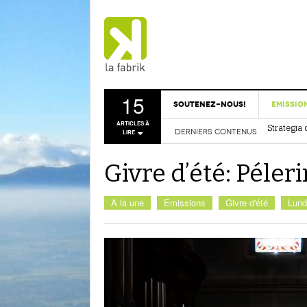
15
SOUTENEZ-NOUS!
EMISSIO
ARTICLES À
DERNIERS CONTENUS
LIRE
AZIMUT
CALM CL
Vincitori 
Givre d’été: Péler
Ismo Leik
CARTOG
INTIME
A la une
Emissions
Givre d'été
Lund
CÉSURE
COMPLÈ
DES BUL
CRÉPIDU
CURIOSI
GIVRE D