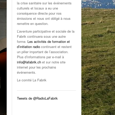
al 2026 | Entre Héritage Et
la crise sanitaire sur les événements
- 12/04/2026
culturels et locaux a eu une
ent
conséquence directe pour nos
iew All
émissions et nous ont obligé à nous
remettre en question.
L’aventure participative et sociale de la
Fabrik continuera sous une autre
forme.
Les activités de formation et
d’initiation radio
continuent et restent
un pilier important de l’association.
Plus d’informations par e-mail à
info@lafabrik.ch
et sur notre site
internet pour les prochains
événements.
Le comité La Fabrik
Tweets de @RadioLaFabrik