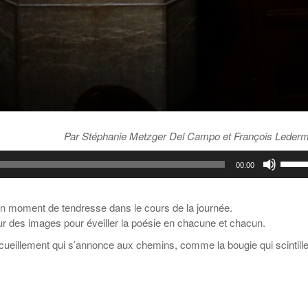
Par Stéphanie Metzger Del Campo et François Leder
Utilis
00:00
les
flèche
haut/
un moment de tendresse dans le cours de la journée.
pour
 des images pour éveiller la poésie en chacune et chacun.
augme
eillement qui s’annonce aux chemins, comme la bougie qui scintill
ou
dimin
le
volum