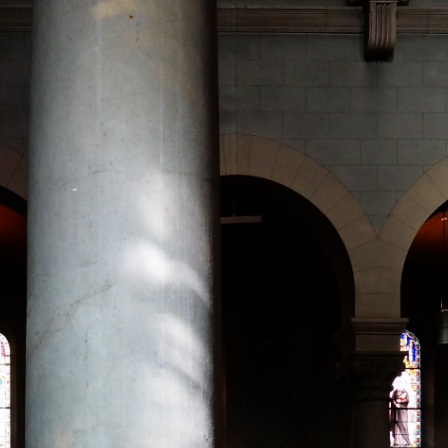
- 26/12/2018
Cully Jazz Festiv
Compagnie Don’t Stop Me Now
N SUN
Vertige Du Prés
View All
View All
V
 UNE FOIS
 DE LA
N BOIS
K POÉTIK
TE
RE
ERRAINE
 DES
ES
IENS
K
ORCE
UM
ES
NS