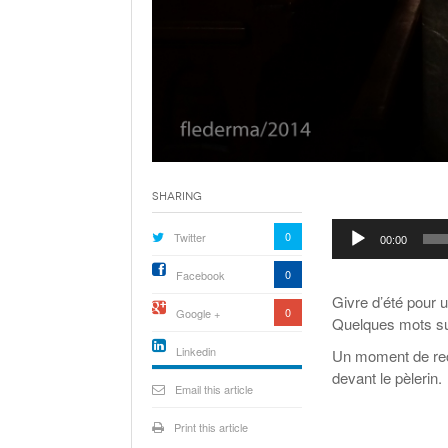
Sharing
Lecteur
0
Twitter
00:00
audio
0
Facebook
Givre d’été pour 
0
Google +
Quelques mots sur
Linkedin
Un moment de recu
devant le pèlerin.
active){li-
icon[type=linkedin-bug]
Email this article
[color=inverse]
.background{fill
Print this article