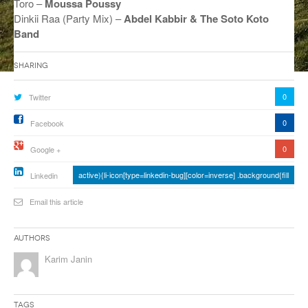
Toro –
Moussa Poussy
Dinkii Raa (Party Mix) –
Abdel Kabbir & The Soto Koto
ANCIENNES ÉMISSIONS
Band
Sharing
0
Twitter
0
Facebook
0
Google +
active){li-icon[type=linkedin-bug][color=inverse] .background{fill
Linkedin
Email this article
Authors
Karim Janin
Tags