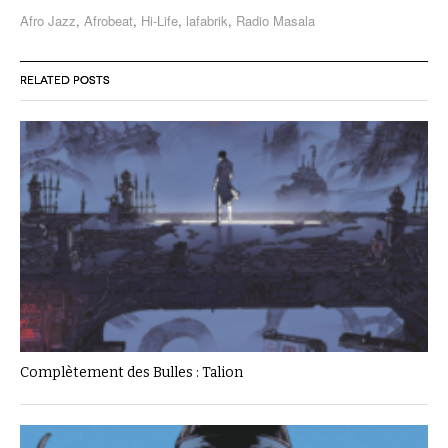
Afro Jazz
,
Afrobeat
,
Hi-Life
,
lafabrik
,
Radio Masala
RELATED POSTS
Complètement des Bulles : Talion