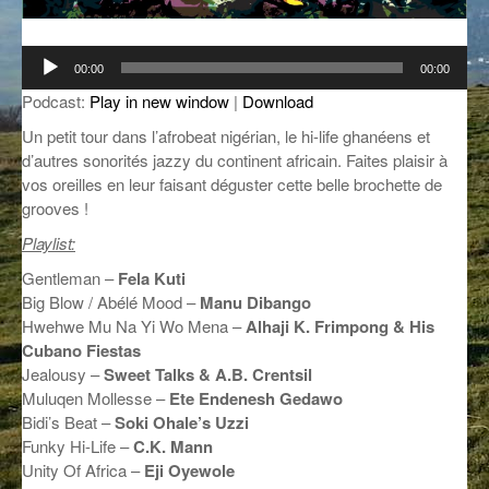
GROOVE N SUN
PLUS DE MIX
Lecteur
00:00
00:00
IL ÉTAIT UNE FOIS
audio
Podcast:
Play in new window
|
Download
L’ASTUCE DE LA PORTE EN BOIS
Un petit tour dans l’afrobeat nigérian, le hi-life ghanéens et
d’autres sonorités jazzy du continent africain. Faites plaisir à
LA FABRIK POÉTIK
vos oreilles en leur faisant déguster cette belle brochette de
grooves !
LA MINUTE LITTÉRAIRE
Playlist:
LA SOUTERRAINE
Gentleman –
Fela Kuti
MUSIQUE DES ANTIPODES
Big Blow / Abélé Mood –
Manu
Dibango
Hwehwe Mu Na Yi Wo Mena –
Alhaji K. Frimpong & His
NOS ANCIENS
Cubano Fiestas
Jealousy –
Sweet Talks & A.B. Crentsil
SONORIK
Muluqen Mollesse –
Ete Endenesh Gedawo
Bidi’s Beat –
Soki Ohale’s Uzzi
THEME FORCE
Funky Hi-Life –
C.K. Mann
Unity Of Africa –
Eji Oyewole
ZIRCONIUM