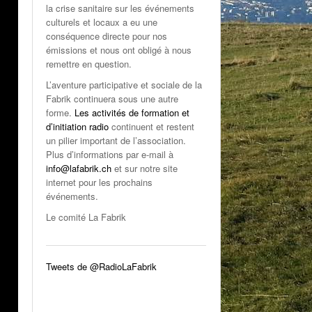
al 2026 | Entre Héritage Et
la crise sanitaire sur les événements
- 12/04/2026
culturels et locaux a eu une
ent
conséquence directe pour nos
iew All
émissions et nous ont obligé à nous
remettre en question.
L’aventure participative et sociale de la
Fabrik continuera sous une autre
forme.
Les activités de formation et
d’initiation radio
continuent et restent
un pilier important de l’association.
Plus d’informations par e-mail à
info@lafabrik.ch
et sur notre site
internet pour les prochains
événements.
Le comité La Fabrik
Tweets de @RadioLaFabrik