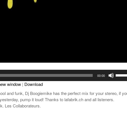
Utilis
00:00
les
 new window
|
Download
flèche
haut/
ool and funk, Dj Boogiemike has the perfect mix for your stereo, if yo
pour
sterday, pump it loud! Thanks to lafabrik.ch and all listeners.
augme
k. Les Collaborateurs.
ou
dimin
le