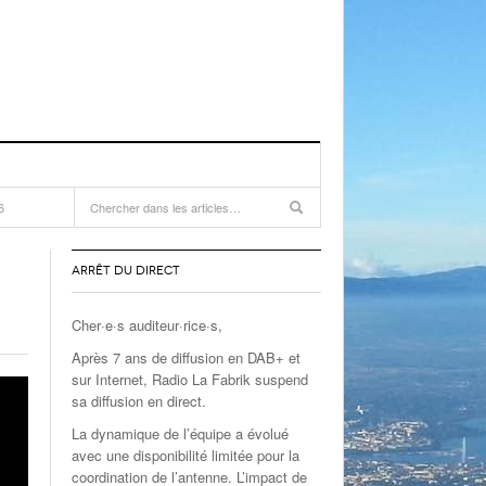
6
6
/11/2018
 L’art De Prendre Les Mots Au
6
2026
ARRÊT DU DIRECT
/2018
val 2026 | Roberto Fonseca &
6
-
ntre Tension Et Délicatesse
6
Cher·e·s auditeur·rice·s,
6
018
Après 7 ans de diffusion en DAB+ et
6
val 2026 | Reuben James, La
sur Internet, Radio La Fabrik suspend
6
2026
sa diffusion en direct.
18
La dynamique de l’équipe a évolué
al 2026 | J’ai Rêvé Melody
026
avec une disponibilité limitée pour la
 12/04/2018
coordination de l’antenne. L’impact de