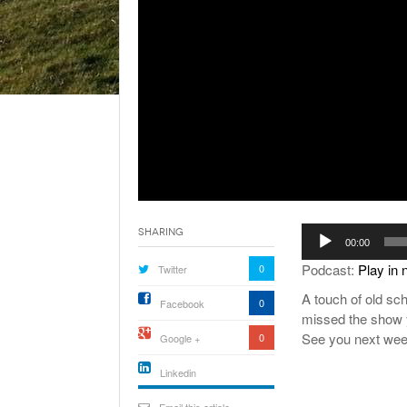
Lecteur
Sharing
00:00
audio
Podcast:
Play in
0
Twitter
A touch of old sch
0
Facebook
missed the show ye
See you next wee
0
Google +
Linkedin
active){li-