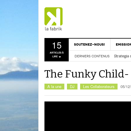
15
SOUTENEZ-NOUS!
EMISSIO
ARTICLES À
DERNIERS CONTENUS
LIRE
AZIMUT
CALM CL
Vincitori 
The Funky Child-
Ismo Leik
CARTOG
INTIME
A la une
DJ
Les Collaborateurs
05/12
CÉSURE
COMPLÈ
DES BUL
CRÉPIDU
CURIOSI
GIVRE D