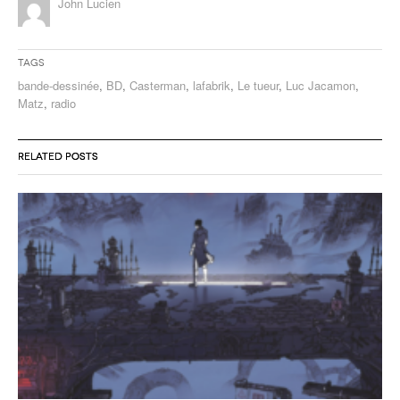
John Lucien
Tags
bande-dessinée
,
BD
,
Casterman
,
lafabrik
,
Le tueur
,
Luc Jacamon
,
Matz
,
radio
RELATED POSTS