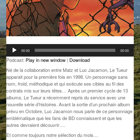
GROOVE N SUN
PLUS DE MIX
IL ÉTAIT UNE FOIS
L’ASTUCE DE LA PORTE EN BOIS
LA FABRIK POÉTIK
Lecteur
00:00
00:00
audio
LA MINUTE LITTÉRAIRE
Podcast:
Play in new window
|
Download
Né de la collaboration entre Matz et Luc Jacamon, Le Tueur
LA SOUTERRAINE
apparait pour la première fois en 1998. Un personnage sans
nom, froid, méthodique et qui exécute ses cibles au fil des
MUSIQUE DES ANTIPODES
contrats mis sur leurs têtes… Après un premier cycle de 13
albums, Le Tueur a récemment repris du service avec une
NOS ANCIENS
nouvelle série d’histoires. Avant la sortie d’un prochain album
SONORIK
prévu en Octobre, Luc Jacamon nous parle de ce personnage
emblématique que les fans de BD connaissent et que les
THEME FORCE
autres devraient découvrir….
Et comme toujours notre sélection du mois…
ZIRCONIUM