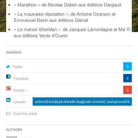
« Marathon » de Nicolas Debon aux éditions Dargaud
ANCIENNES ÉMISSIONS
« La mauvaise réputation », de Antoine Ozanam et
Emmanuel Bazin aux éditions Glénat
« Le manoir Sheridan » de Jacques Lamontagne et Ma Yi
aux éditions Vents d’Ouest
Sharing
0
Twitter
0
Facebook
0
Google +
active){li-icon[type=linkedin-bug][color=inverse] .background{fill
Linkedin
Email this article
Authors