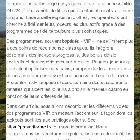
remplacé les salles de jeu physiques, offrant une accessibilité
GROOVE N SUN
PLUS DE MIX
24 h/24 et une variété de titres qui n’existaient pas il y a encore
cinq ans. Face à cette explosion d’offres, les opérateurs ont
IL ÉTAIT UNE FOIS
cherché à fidéliser leurs joueurs les plus actifs grâce à des
programmes de fidélité toujours plus sophistiqués.
L’ASTUCE DE LA PORTE EN BOIS
Ces programmes, souvent baptisés « VIP », ne se limitent plus
LA FABRIK POÉTIK
à des points de récompense classiques. Ils intègrent
désormais des jackpots progressifs, des bonus de slot
LA MINUTE LITTÉRAIRE
exclusifs et des expériences sur‑mesure. Pour les joueurs qui
souhaitent optimiser leurs gains, comprendre les mécanismes
LA SOUTERRAINE
de ces programmes devient une nécessité. Le site de revue
Prescriforme.Fr propose chaque semaine des classements
MUSIQUE DES ANTIPODES
détaillés qui aident les joueurs à choisir le meilleur casino en
fonction de leurs critères de jeu.
NOS ANCIENS
Dans cet article, nous allons décortiquer les différents volets
SONORIK
des programmes VIP, en mettant l’accent sur la façon dont les
jackpots sont liés aux privilèges offerts. See
THEME FORCE
https://prescriforme.fr/
for more information. Nous
comparerons les structures de points, les bonus de dépôt, les
ZIRCONIUM