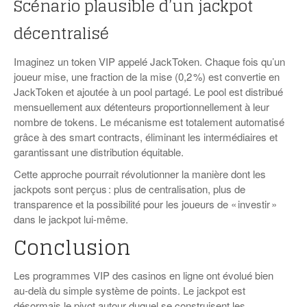
Scénario plausible d’un jackpot
décentralisé
Imaginez un token VIP appelé JackToken. Chaque fois qu’un
joueur mise, une fraction de la mise (0,2 %) est convertie en
JackToken et ajoutée à un pool partagé. Le pool est distribué
mensuellement aux détenteurs proportionnellement à leur
nombre de tokens. Le mécanisme est totalement automatisé
grâce à des smart contracts, éliminant les intermédiaires et
garantissant une distribution équitable.
Cette approche pourrait révolutionner la manière dont les
jackpots sont perçus : plus de centralisation, plus de
transparence et la possibilité pour les joueurs de « investir »
dans le jackpot lui‑même.
Conclusion
Les programmes VIP des casinos en ligne ont évolué bien
au‑delà du simple système de points. Le jackpot est
désormais le pivot autour duquel se construisent les