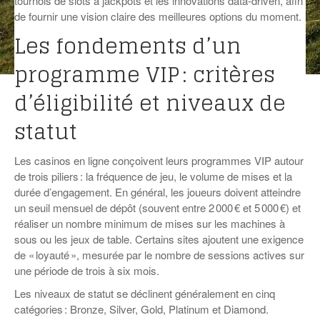
tournois de slots à jackpots et les innovations data‑driven, afin
de fournir une vision claire des meilleures options du moment.
ANCIENNES ÉMISSIONS
Les fondements d’un
programme VIP : critères
d’éligibilité et niveaux de
statut
Les casinos en ligne conçoivent leurs programmes VIP autour
de trois piliers : la fréquence de jeu, le volume de mises et la
durée d’engagement. En général, les joueurs doivent atteindre
un seuil mensuel de dépôt (souvent entre 2 000 € et 5 000 €) et
réaliser un nombre minimum de mises sur les machines à
sous ou les jeux de table. Certains sites ajoutent une exigence
de « loyauté », mesurée par le nombre de sessions actives sur
une période de trois à six mois.
Les niveaux de statut se déclinent généralement en cinq
catégories : Bronze, Silver, Gold, Platinum et Diamond.