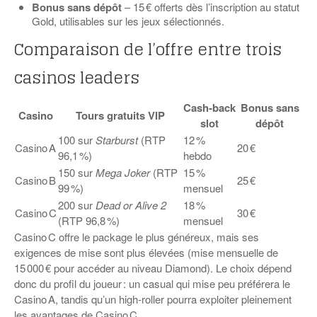
Bonus sans dépôt
– 15 € offerts dès l’inscription au statut
Gold, utilisables sur les jeux sélectionnés.
Comparaison de l’offre entre trois
casinos leaders
Cash‑back
Bonus sans
Casino
Tours gratuits VIP
slot
dépôt
100 sur
Starburst
(RTP
12 %
Casino A
20 €
96,1 %)
hebdo
150 sur
Mega Joker
(RTP
15 %
Casino B
25 €
99 %)
mensuel
200 sur
Dead or Alive 2
18 %
Casino C
30 €
(RTP 96,8 %)
mensuel
Casino C offre le package le plus généreux, mais ses
exigences de mise sont plus élevées (mise mensuelle de
15 000 € pour accéder au niveau Diamond). Le choix dépend
donc du profil du joueur : un casual qui mise peu préférera le
Casino A, tandis qu’un high‑roller pourra exploiter pleinement
les avantages de Casino C.