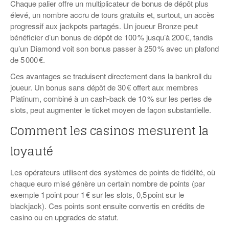
Chaque palier offre un multiplicateur de bonus de dépôt plus
élevé, un nombre accru de tours gratuits et, surtout, un accès
progressif aux jackpots partagés. Un joueur Bronze peut
bénéficier d’un bonus de dépôt de 100 % jusqu’à 200 €, tandis
qu’un Diamond voit son bonus passer à 250 % avec un plafond
de 5 000 €.
Ces avantages se traduisent directement dans la bankroll du
joueur. Un bonus sans dépôt de 30 € offert aux membres
Platinum, combiné à un cash‑back de 10 % sur les pertes de
slots, peut augmenter le ticket moyen de façon substantielle.
Comment les casinos mesurent la
loyauté
Les opérateurs utilisent des systèmes de points de fidélité, où
chaque euro misé génère un certain nombre de points (par
exemple 1 point pour 1 € sur les slots, 0,5 point sur le
blackjack). Ces points sont ensuite convertis en crédits de
casino ou en upgrades de statut.