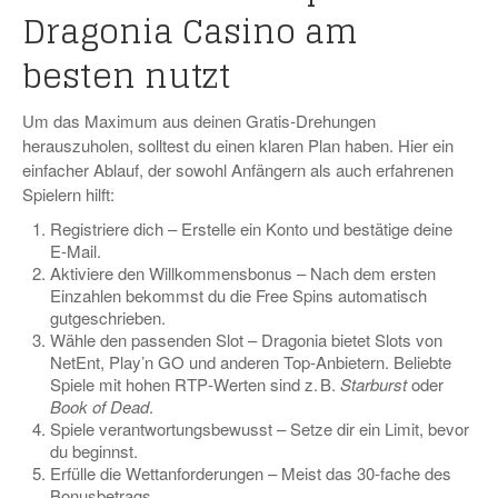
Dragonia Casino am
besten nutzt
Um das Maximum aus deinen Gratis‑Drehungen
herauszuholen, solltest du einen klaren Plan haben. Hier ein
einfacher Ablauf, der sowohl Anfängern als auch erfahrenen
Spielern hilft:
Registriere dich – Erstelle ein Konto und bestätige deine
E‑Mail.
Aktiviere den Willkommensbonus – Nach dem ersten
Einzahlen bekommst du die Free Spins automatisch
gutgeschrieben.
Wähle den passenden Slot – Dragonia bietet Slots von
NetEnt, Play’n GO und anderen Top‑Anbietern. Beliebte
Spiele mit hohen RTP‑Werten sind z. B.
Starburst
oder
Book of Dead
.
Spiele verantwortungsbewusst – Setze dir ein Limit, bevor
du beginnst.
Erfülle die Wettanforderungen – Meist das 30‑fache des
Bonusbetrags.