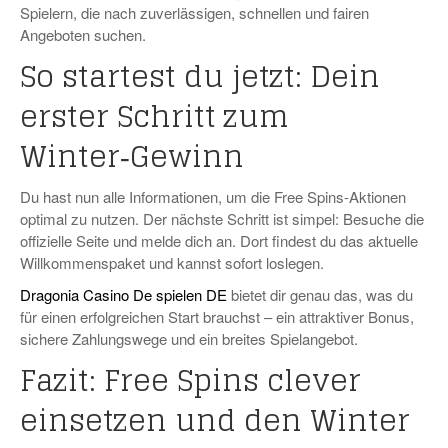
Spielern, die nach zuverlässigen, schnellen und fairen
Angeboten suchen.
So startest du jetzt: Dein
erster Schritt zum
Winter‑Gewinn
Du hast nun alle Informationen, um die Free Spins‑Aktionen
optimal zu nutzen. Der nächste Schritt ist simpel: Besuche die
offizielle Seite und melde dich an. Dort findest du das aktuelle
Willkommenspaket und kannst sofort loslegen.
Dragonia Casino De spielen DE
bietet dir genau das, was du
für einen erfolgreichen Start brauchst – ein attraktiver Bonus,
sichere Zahlungswege und ein breites Spielangebot.
Fazit: Free Spins clever
einsetzen und den Winter