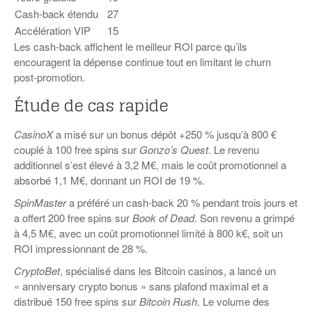
Cash‑back étendu
27
Accélération VIP
15
Les cash‑back affichent le meilleur ROI parce qu’ils
encouragent la dépense continue tout en limitant le churn
post‑promotion.
Étude de cas rapide
CasinoX
a misé sur un bonus dépôt +250 % jusqu’à 800 €
couplé à 100 free spins sur
Gonzo’s Quest
. Le revenu
additionnel s’est élevé à 3,2 M€, mais le coût promotionnel a
absorbé 1,1 M€, donnant un ROI de 19 %.
SpinMaster
a préféré un cash‑back 20 % pendant trois jours et
a offert 200 free spins sur
Book of Dead
. Son revenu a grimpé
à 4,5 M€, avec un coût promotionnel limité à 800 k€, soit un
ROI impressionnant de 28 %.
CryptoBet
, spécialisé dans les Bitcoin casinos, a lancé un
« anniversary crypto bonus » sans plafond maximal et a
distribué 150 free spins sur
Bitcoin Rush
. Le volume des