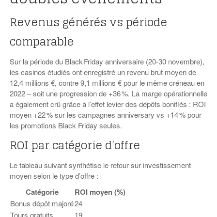
Revenus générés vs période
comparable
Sur la période du Black Friday anniversaire (20‑30 novembre),
les casinos étudiés ont enregistré un revenu brut moyen de
12,4 millions €, contre 9,1 millions € pour le même créneau en
2022 – soit une progression de +36 %. La marge opérationnelle
a également crû grâce à l’effet levier des dépôts bonifiés : ROI
moyen +22 % sur les campagnes anniversary vs +14 % pour
les promotions Black Friday seules.
ROI par catégorie d’offre
Le tableau suivant synthétise le retour sur investissement
moyen selon le type d’offre :
Catégorie
ROI moyen (%)
Bonus dépôt majoré
24
Tours gratuits
19