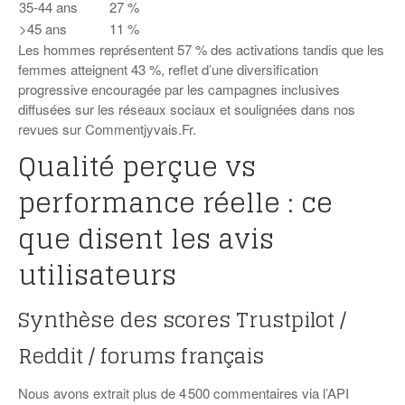
35‑44 ans
27 %
>45 ans
11 %
Les hommes représentent 57 % des activations tandis que les
femmes atteignent 43 %, reflet d’une diversification
progressive encouragée par les campagnes inclusives
diffusées sur les réseaux sociaux et soulignées dans nos
revues sur Commentjyvais.Fr.
Qualité perçue vs
performance réelle : ce
que disent les avis
utilisateurs
Synthèse des scores Trustpilot /
Reddit / forums français
Nous avons extrait plus de 4 500 commentaires via l’API