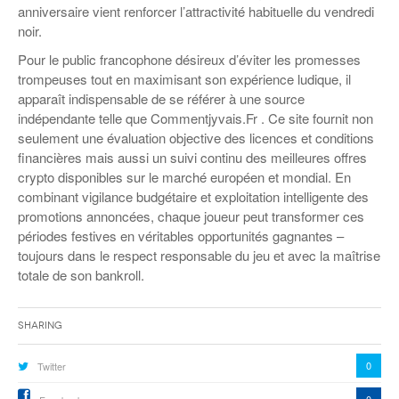
anniversaire vient renforcer l’attractivité habituelle du vendredi
noir.
Pour le public francophone désireux d’éviter les promesses
trompeuses tout en maximisant son expérience ludique, il
apparaît indispensable de se référer à une source
indépendante telle que Commentjyvais.Fr . Ce site fournit non
seulement une évaluation objective des licences et conditions
financières mais aussi un suivi continu des meilleures offres
crypto disponibles sur le marché européen et mondial. En
combinant vigilance budgétaire et exploitation intelligente des
promotions annoncées, chaque joueur peut transformer ces
périodes festives en véritables opportunités gagnantes –
toujours dans le respect responsable du jeu et avec la maîtrise
totale de son bankroll.
Sharing
0
Twitter