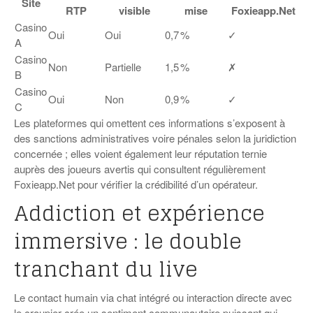
Site
RTP
visible
mise
Foxieapp.Net
Casino
Oui
Oui
0,7 %
✓
A
Casino
Non
Partielle
1,5 %
✗
B
Casino
Oui
Non
0,9 %
✓
C
Les plateformes qui omettent ces informations s’exposent à
des sanctions administratives voire pénales selon la juridiction
concernée ; elles voient également leur réputation ternie
auprès des joueurs avertis qui consultent régulièrement
Foxieapp.Net pour vérifier la crédibilité d’un opérateur.
Addiction et expérience
immersive : le double
tranchant du live
Le contact humain via chat intégré ou interaction directe avec
le croupier crée un sentiment communautaire puissant qui