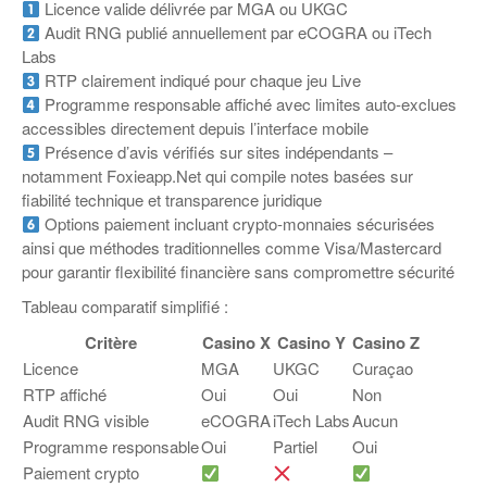
Licence valide délivrée par MGA ou UKGC
Audit RNG publié annuellement par eCOGRA ou iTech
Labs
RTP clairement indiqué pour chaque jeu Live
Programme responsable affiché avec limites auto‑exclues
accessibles directement depuis l’interface mobile
Présence d’avis vérifiés sur sites indépendants –
notamment Foxieapp.Net qui compile notes basées sur
fiabilité technique et transparence juridique
Options paiement incluant crypto‑monnaies sécurisées
ainsi que méthodes traditionnelles comme Visa/Mastercard
pour garantir flexibilité financière sans compromettre sécurité
Tableau comparatif simplifié :
Critère
Casino X
Casino Y
Casino Z
Licence
MGA
UKGC
Curaçao
RTP affiché
Oui
Oui
Non
Audit RNG visible
eCOGRA
iTech Labs
Aucun
Programme responsable
Oui
Partiel
Oui
Paiement crypto