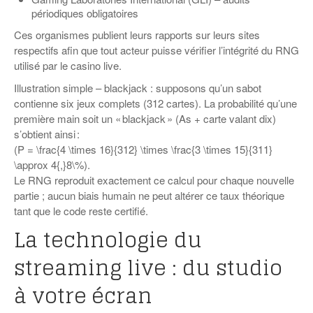
périodiques obligatoires
Ces organismes publient leurs rapports sur leurs sites
respectifs afin que tout acteur puisse vérifier l’intégrité du RNG
utilisé par le casino live.
Illustration simple – blackjack : supposons qu’un sabot
contienne six jeux complets (312 cartes). La probabilité qu’une
première main soit un « blackjack » (As + carte valant dix)
s’obtient ainsi :
(P = \frac{4 \times 16}{312} \times \frac{3 \times 15}{311}
\approx 4{,}8\%).
Le RNG reproduit exactement ce calcul pour chaque nouvelle
partie ; aucun biais humain ne peut altérer ce taux théorique
tant que le code reste certifié.
La technologie du
streaming live : du studio
à votre écran