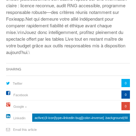
claire : licence reconnue, audit RNG accessible, programme
responsable robuste—des critères réunis notamment sur
Foxieapp.Net qui demeure votre allié indépendant pour
comparer rapidement fiabilité et éthique avant chaque
mise.\n\nJouez donc intelligemment, profitez pleinement du
spectacle offert par les tables Live tout en restant maître de
votre budget grâce aux outils responsables mis à disposition
aujourd’hui.\
Sharing
0
Twitter
0
Facebook
0
Google +
active){li-icon[type=linkedin-bug][color=inverse] .background{fill
Linkedin
Email this article