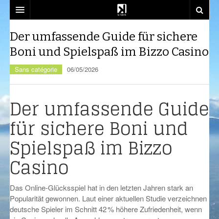
SOUTENEZ-NOUS!
Der umfassende Guide für sichere
Boni und Spielspaß im Bizzo Casino
EMISSIONS
Sans catégorie
06/05/2026
DJ SETS
AZIMUT
ACTU
CALM CLASS
CENACLE
Der umfassende Guide
LA RADIO
CARTOGRAPHIE INTIME
LES COLLABORATEURS
EVÉNEMENTS
für sichere Boni und
CONTACT
CÉSURE
CONSTRUCT
PLAYLISTS
LA FABRIK
Spielspaß im Bizzo
COMPLÈTEMENT DES BULLES
EST-CE QU’ON PEUT ALLER?
SOCIÉTÉ
NOUS REJOINDRE
Casino
CRÉPIDULES
FLUSSPFERD
SOUTIEN ET PARTENARIATS
Das Online‑Glücksspiel hat in den letzten Jahren stark an
CURIOSITÉS
RADIO MASALA
ATELIERS ET FORMATIONS
Popularität gewonnen. Laut einer aktuellen Studie verzeichnen
deutsche Spieler im Schnitt 42 % höhere Zufriedenheit, wenn
GIVRE D’ÉTÉ
TECHHOUSE