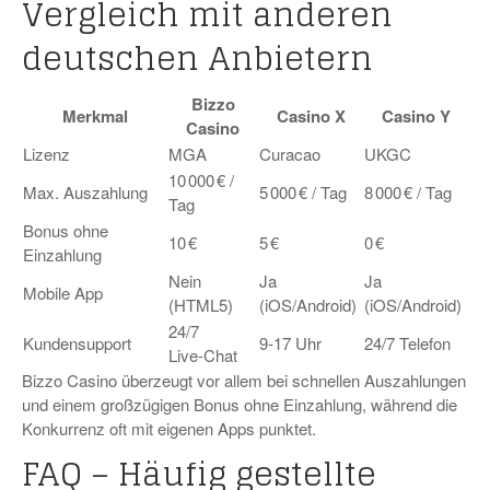
Vergleich mit anderen
deutschen Anbietern
Bizzo
Merkmal
Casino X
Casino Y
Casino
Lizenz
MGA
Curacao
UKGC
10 000 € /
Max. Auszahlung
5 000 € / Tag
8 000 € / Tag
Tag
Bonus ohne
10 €
5 €
0 €
Einzahlung
Nein
Ja
Ja
Mobile App
(HTML5)
(iOS/Android)
(iOS/Android)
24/7
Kundensupport
9‑17 Uhr
24/7 Telefon
Live‑Chat
Bizzo Casino überzeugt vor allem bei schnellen Auszahlungen
und einem großzügigen Bonus ohne Einzahlung, während die
Konkurrenz oft mit eigenen Apps punktet.
FAQ – Häufig gestellte