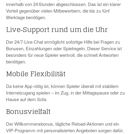
innerhalb von 24 Stunden abgeschlossen. Das ist ein klarer
Vorteil gegenüber vielen Mitbewerbern, die bis zu fünf
Werktage benötigen.
Live‑Support rund um die Uhr
Der 24/7‑Live‑Chat ermöglicht sofortige Hilfe bei Fragen zu
Bonusen, Einzahlungen oder Spielregeln. Dieser Service ist
besonders für neue Spieler wertvoll, die schnell Antworten
benötigen.
Mobile Flexibilität
Da keine App nötig ist, können Spieler überall mit stabilem
Internetzugang spielen – im Zug, in der Mittagspause oder zu
Hause auf dem Sofa.
Bonusvielfalt
Der Willkommensbonus, tägliche Reload‑Aktionen und ein
VIP‑Programm mit personalisierten Angeboten sorgen dafür,