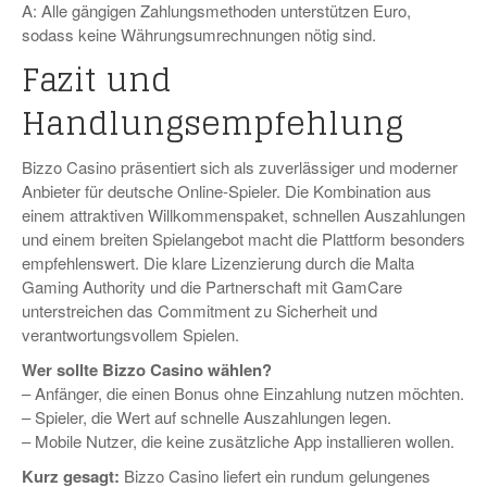
A: Alle gängigen Zahlungsmethoden unterstützen Euro,
sodass keine Währungsumrechnungen nötig sind.
Fazit und
Handlungsempfehlung
Bizzo Casino präsentiert sich als zuverlässiger und moderner
Anbieter für deutsche Online‑Spieler. Die Kombination aus
einem attraktiven Willkommenspaket, schnellen Auszahlungen
und einem breiten Spielangebot macht die Plattform besonders
empfehlenswert. Die klare Lizenzierung durch die Malta
Gaming Authority und die Partnerschaft mit GamCare
unterstreichen das Commitment zu Sicherheit und
verantwortungsvollem Spielen.
Wer sollte Bizzo Casino wählen?
– Anfänger, die einen Bonus ohne Einzahlung nutzen möchten.
– Spieler, die Wert auf schnelle Auszahlungen legen.
– Mobile Nutzer, die keine zusätzliche App installieren wollen.
Kurz gesagt:
Bizzo Casino liefert ein rundum gelungenes