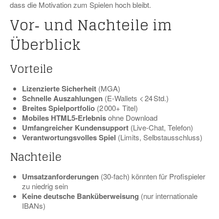
dass die Motivation zum Spielen hoch bleibt.
Vor‑ und Nachteile im
Überblick
Vorteile
Lizenzierte Sicherheit
(MGA)
Schnelle Auszahlungen
(E‑Wallets < 24 Std.)
Breites Spielportfolio
(2 000+ Titel)
Mobiles HTML5‑Erlebnis
ohne Download
Umfangreicher Kundensupport
(Live‑Chat, Telefon)
Verantwortungsvolles Spiel
(Limits, Selbstausschluss)
Nachteile
Umsatzanforderungen
(30‑fach) könnten für Profispieler
zu niedrig sein
Keine deutsche Banküberweisung
(nur internationale
IBANs)