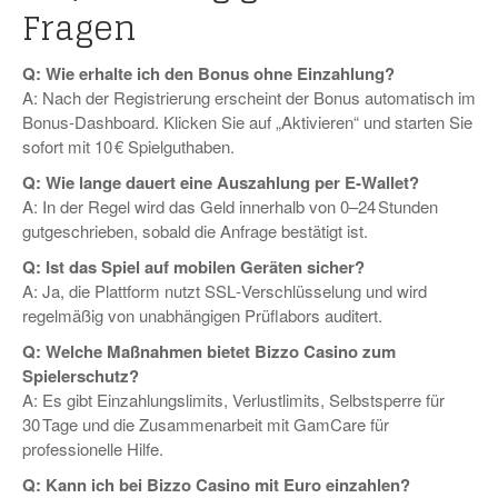
Fragen
Q: Wie erhalte ich den Bonus ohne Einzahlung?
A: Nach der Registrierung erscheint der Bonus automatisch im
Bonus‑Dashboard. Klicken Sie auf „Aktivieren“ und starten Sie
sofort mit 10 € Spielguthaben.
Q: Wie lange dauert eine Auszahlung per E‑Wallet?
A: In der Regel wird das Geld innerhalb von 0–24 Stunden
gutgeschrieben, sobald die Anfrage bestätigt ist.
Q: Ist das Spiel auf mobilen Geräten sicher?
A: Ja, die Plattform nutzt SSL‑Verschlüsselung und wird
regelmäßig von unabhängigen Prüflabors auditert.
Q: Welche Maßnahmen bietet Bizzo Casino zum
Spielerschutz?
A: Es gibt Einzahlungslimits, Verlustlimits, Selbstsperre für
30 Tage und die Zusammenarbeit mit GamCare für
professionelle Hilfe.
Q: Kann ich bei Bizzo Casino mit Euro einzahlen?