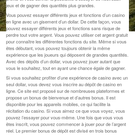
jeux et de gagner des quantités plus grandes.
ANCIENNES ÉMISSIONS
Vous pouvez essayer différents jeux et fonctions d’un casino
en ligne avec un gisement d’un dollar. De cette façon, vous
pouvez essayer différents jeux et fonctions sans risque de
perdre tout votre argent. Vous pouvez utiliser cet argent gratuit
pour connaître les différentes fonctions du site. Même si vous
êtes débutant, vous pouvez toujours obtenir la même
expérience que les joueurs qui déposent de grandes quantités.
Avec des dépôts d’un dollar, vous pouvez jouer autant que
vous le souhaitez, tout en ayant une chance égale de gagner.
Si vous souhaitez profiter d’une expérience de casino avec un
seul dollar, vous devez vous inscrire au dépôt de casino en
ligne. Ce site est proposé sur de nombreuses plateformes et
propose un bonus de bienvenue et d’autres bonus. Il est
disponible pour les appareils mobiles, ce qui facilite la
récitation du casino. Si vous aimez ce que vous voyez, vous
pouvez l’essayer pour vous-même. Une fois que vous vous
êtes inscrit, vous pouvez commencer à jouer pour de l’argent
réel. Le premier bonus de dépôt est divisé en trois bonus