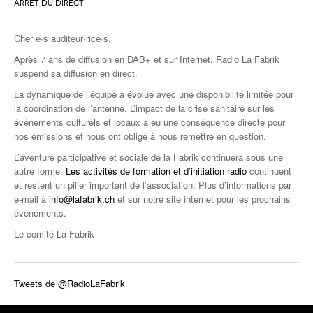
ARRÊT DU DIRECT
Cher·e·s auditeur·rice·s,
Après 7 ans de diffusion en DAB+ et sur Internet, Radio La Fabrik
suspend sa diffusion en direct.
La dynamique de l’équipe a évolué avec une disponibilité limitée pour
la coordination de l’antenne. L’impact de la crise sanitaire sur les
événements culturels et locaux a eu une conséquence directe pour
nos émissions et nous ont obligé à nous remettre en question.
L’aventure participative et sociale de la Fabrik continuera sous une
autre forme.
Les activités de formation et d’initiation radio
continuent
et restent un pilier important de l’association. Plus d’informations par
e-mail à
info@lafabrik.ch
et sur notre site internet pour les prochains
événements.
Le comité La Fabrik
Tweets de @RadioLaFabrik