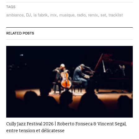
Tags
ambiance
,
DJ
,
la fabrik
,
mix
,
musique
,
radio
,
remix
,
set
,
tracklist
RELATED POSTS
Cully Jazz Festival 2026 | Roberto Fonseca & Vincent Segal,
entre tension et délicatesse