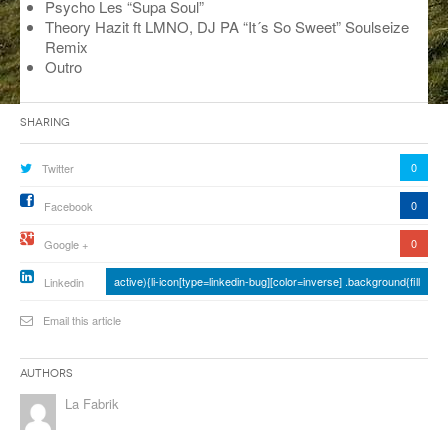
Psycho Les “Supa Soul”
Theory Hazit ft LMNO, DJ PA “It´s So Sweet” Soulseize
ANCIENNES ÉMISSIONS
Remix
Outro
Sharing
0
Twitter
0
Facebook
0
Google +
active){li-icon[type=linkedin-bug][color=inverse] .background{fill
Linkedin
Email this article
Authors
La Fabrik