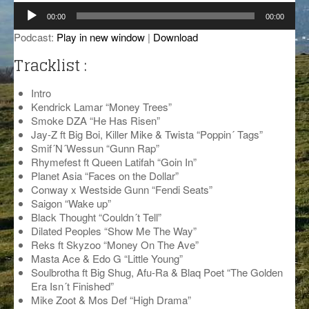
Lecteur
GROOVE N SUN
PLUS DE MIX
00:00
00:00
audio
Podcast:
Play in new window
|
Download
IL ÉTAIT UNE FOIS
Tracklist :
L’ASTUCE DE LA PORTE EN BOIS
Intro
LA FABRIK POÉTIK
Kendrick Lamar “Money Trees”
Smoke DZA “He Has Risen”
LA MINUTE LITTÉRAIRE
Jay-Z ft Big Boi, Killer Mike & Twista “Poppin´ Tags”
Smif´N´Wessun “Gunn Rap”
LA SOUTERRAINE
Rhymefest ft Queen Latifah “Goin In”
Planet Asia “Faces on the Dollar”
MUSIQUE DES ANTIPODES
Conway x Westside Gunn “Fendi Seats”
Saigon “Wake up”
NOS ANCIENS
Black Thought “Couldn´t Tell”
Dilated Peoples “Show Me The Way”
SONORIK
Reks ft Skyzoo “Money On The Ave”
Masta Ace & Edo G “Little Young”
Soulbrotha ft Big Shug, Afu-Ra & Blaq Poet “The Golden
THEME FORCE
Era Isn´t Finished”
Mike Zoot & Mos Def “High Drama”
ZIRCONIUM