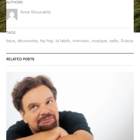
Authors
ANCIENNES ÉMISSIONS
Anne Skouvaklis
Tags
baze
,
découverte
,
hip hop
,
la fabrik
,
m4music
,
musique
,
radio
,
Suisse
RELATED POSTS