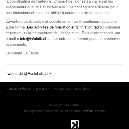
la coordination de l’antenne. L’impact de la crise sanitaire sur les
événements culturels et locaux a eu une conséquence directe pour
nos émissions et nous ont obligé à nous remettre en question.
L’aventure participative et sociale de la Fabrik continuera sous une
autre forme.
Les activités de formation et d’initiation radio
continuent
et restent un pilier important de l’association. Plus d’informations par
e-mail à
info@lafabrik.ch
et sur notre site internet pour les prochains
événements.
Le comité La Fabrik
Tweets de @RadioLaFabrik
Radio La Fabrik
A la une
m4music, les artistes: Baze
Copyright ©
La Fabrik
.
Hébergement et réalisation du site internet:
Azimut Prod sàrl