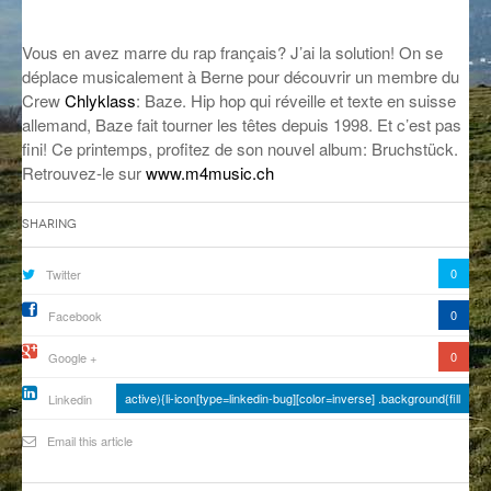
GROOVE N SUN
PLUS DE MIX
Vous en avez marre du rap français? J’ai la solution! On se
IL ÉTAIT UNE FOIS
déplace musicalement à Berne pour découvrir un membre du
Crew
Chlyklass
: Baze. Hip hop qui réveille et texte en suisse
L’ASTUCE DE LA PORTE EN BOIS
allemand, Baze fait tourner les têtes depuis 1998. Et c’est pas
fini! Ce printemps, profitez de son nouvel album: Bruchstück.
LA FABRIK POÉTIK
Retrouvez-le sur
www.m4music.ch
LA MINUTE LITTÉRAIRE
Sharing
LA SOUTERRAINE
0
Twitter
MUSIQUE DES ANTIPODES
0
Facebook
NOS ANCIENS
0
Google +
SONORIK
active){li-icon[type=linkedin-bug][color=inverse] .background{fill
Linkedin
THEME FORCE
Email this article
ZIRCONIUM