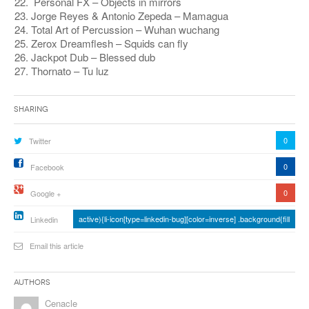
Personal FX – Objects in mirrors
Jorge Reyes & Antonio Zepeda – Mamagua
Total Art of Percussion – Wuhan wuchang
Zerox Dreamflesh – Squids can fly
Jackpot Dub – Blessed dub
Thornato – Tu luz
Sharing
0
Twitter
0
Facebook
0
Google +
active){li-icon[type=linkedin-bug][color=inverse] .background{fill
Linkedin
Email this article
Authors
Cenacle