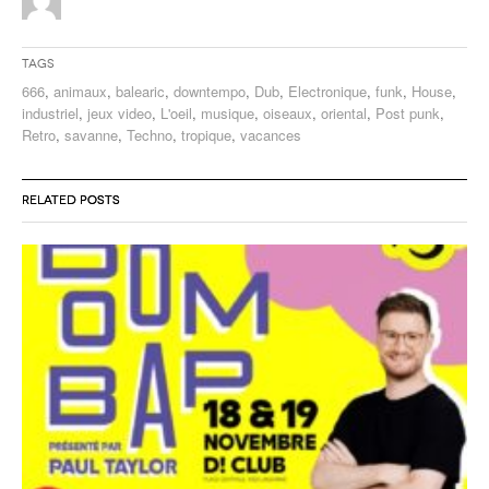
Tags
666
,
animaux
,
balearic
,
downtempo
,
Dub
,
Electronique
,
funk
,
House
,
industriel
,
jeux video
,
L'oeil
,
musique
,
oiseaux
,
oriental
,
Post punk
,
Retro
,
savanne
,
Techno
,
tropique
,
vacances
RELATED POSTS