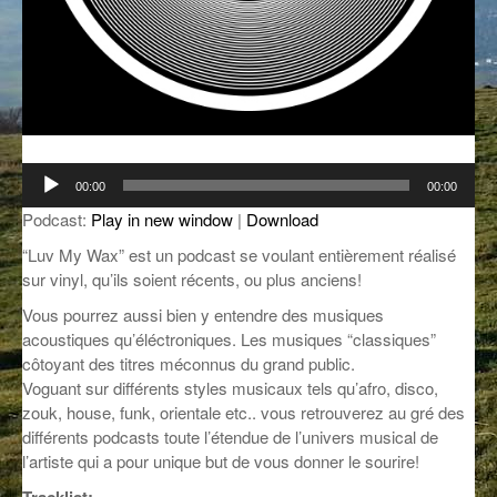
GROOVE N SUN
PLUS DE MIX
IL ÉTAIT UNE FOIS
L’ASTUCE DE LA PORTE EN BOIS
LA FABRIK POÉTIK
Lecteur
00:00
00:00
audio
LA MINUTE LITTÉRAIRE
Podcast:
Play in new window
|
Download
“Luv My Wax” est un podcast se voulant entièrement réalisé
LA SOUTERRAINE
sur vinyl, qu’ils soient récents, ou plus anciens!
MUSIQUE DES ANTIPODES
Vous pourrez aussi bien y entendre des musiques
acoustiques qu’éléctroniques. Les musiques “classiques”
NOS ANCIENS
côtoyant des titres méconnus du grand public.
Voguant sur différents styles musicaux tels qu’afro, disco,
SONORIK
zouk, house, funk, orientale etc.. vous retrouverez au gré des
différents podcasts toute l’étendue de l’univers musical de
THEME FORCE
l’artiste qui a pour unique but de vous donner le sourire!
ZIRCONIUM