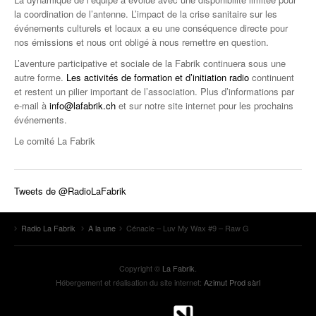
la coordination de l’antenne. L’impact de la crise sanitaire sur les
événements culturels et locaux a eu une conséquence directe pour
nos émissions et nous ont obligé à nous remettre en question.
L’aventure participative et sociale de la Fabrik continuera sous une
autre forme.
Les activités de formation et d’initiation radio
continuent
et restent un pilier important de l’association. Plus d’informations par
e-mail à
info@lafabrik.ch
et sur notre site internet pour les prochains
événements.
Le comité La Fabrik
Tweets de @RadioLaFabrik
Radio La Fabrik
A la une
Cénacle – Luv My Wax #9 – Raw G
Copyright ©
La Fabrik
.
Hébergement et réalisation du site internet:
Azimut Prod sàrl