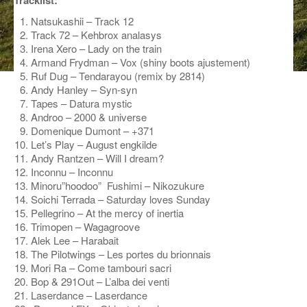
Tracklist:
ANCIENNES ÉMISSIONS
Natsukashii – Track 12
Track 72 – Kehbrox analasys
Irena Xero – Lady on the train
Armand Frydman – Vox (shiny boots ajustement)
Ruf Dug – Tendarayou (remix by 2814)
Andy Hanley – Syn-syn
Tapes – Datura mystic
Androo – 2000 & universe
Domenique Dumont – +371
Let’s Play – August engkilde
Andy Rantzen – Will I dream?
Inconnu – Inconnu
Minoru”hoodoo” Fushimi – Nikozukure
Soichi Terrada – Saturday loves Sunday
Pellegrino – At the mercy of inertia
Trimopen – Wagagroove
Alek Lee – Harabait
The Pilotwings – Les portes du brionnais
Mori Ra – Come tambouri sacri
Bop & 291Out – L’alba dei venti
Laserdance – Laserdance