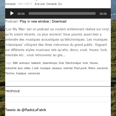
Cenacle
- 09/11/2017 -
A la une
,
Cenacle
,
DJ
GROOVE N SUN
PLUS DE MIX
Lecteur
00:00
00:00
audio
IL ÉTAIT UNE FOIS
Podcast:
Play in new window
|
Download
L’ASTUCE DE LA PORTE EN BOIS
“Luv My Wax” est un podcast se voulant entièrement réalisé sur vinyl,
qu’ils soient récents, ou plus anciens! Vous pourrez aussi bien y
LA FABRIK POÉTIK
entendre des musiques acoustiques qu’éléctroniques. Les musiques
“classiques” côtoyant des titres méconnus du grand public. Voguant
LA MINUTE LITTÉRAIRE
sur différents styles musicaux tels qu’afro, disco, zouk, house, funk,
orientale etc.. vous retrouverez au gré
…
LA SOUTERRAINE
Tags:
666
,
animaux
,
balearic
,
downtempo
,
Dub
,
Electronique
,
funk
,
House
,
industriel
,
jeux video
,
L'oeil
,
musique
,
oiseaux
,
oriental
,
Post punk
,
Retro
,
savanne
,
MUSIQUE DES ANTIPODES
Techno
,
tropique
,
vacances
NOS ANCIENS
SONORIK
TROPIQUE
THEME FORCE
Tweets de @RadioLaFabrik
ZIRCONIUM