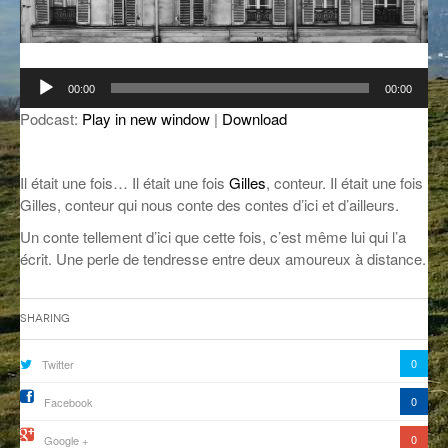
GROOVE N SUN
PLUS DE MIX
IL ÉTAIT UNE FOIS
Lecteur
00:00
00:00
audio
L’ASTUCE DE LA PORTE EN BOIS
Podcast:
Play in new window
|
Download
LA FABRIK POÉTIK
Il était une fois… Il était une fois
Gilles
, conteur. Il était une fois
LA MINUTE LITTÉRAIRE
Gilles, conteur qui nous conte des contes d’ici et d’ailleurs.
LA SOUTERRAINE
Un conte tellement d’ici que cette fois, c’est même lui qui l’a
écrit. Une perle de tendresse entre deux amoureux à distance.
MUSIQUE DES ANTIPODES
NOS ANCIENS
Sharing
SONORIK
0
Twitter
THEME FORCE
0
Facebook
ZIRCONIUM
0
Google +