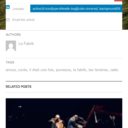
ANCIENNES ÉMISSIONS
active){li-icon[type=linkedin-bug][color=inverse] .background{fill
Linkedin
Email this article
Authors
La Fabrik
Tags
amour
,
conte
,
il était une fois
,
jeunesse
,
la fabrik
,
les fenetres
,
radio
RELATED POSTS