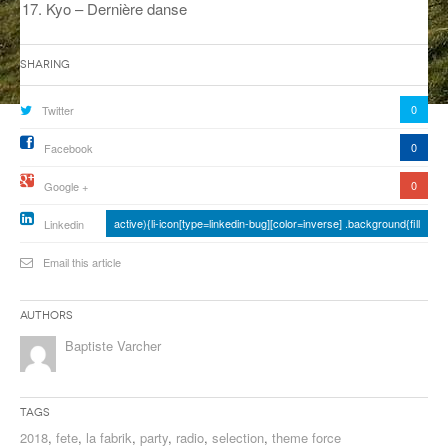
Kyo – Dernière danse
ANCIENNES ÉMISSIONS
Sharing
0
Twitter
0
Facebook
0
Google +
active){li-icon[type=linkedin-bug][color=inverse] .background{fill
Linkedin
Email this article
Authors
Baptiste Varcher
Tags
2018
,
fete
,
la fabrik
,
party
,
radio
,
selection
,
theme force