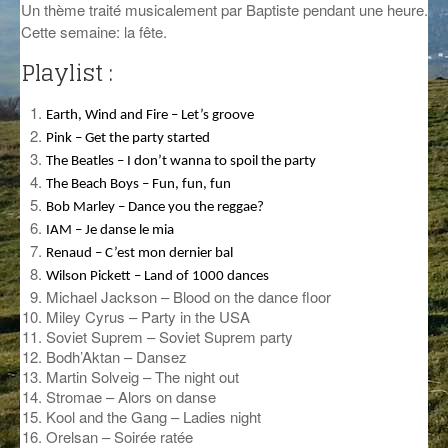
Un thème traité musicalement par Baptiste pendant une heure.
GROOVE N SUN
PLUS DE MIX
Cette semaine: la fête.
Playlist :
IL ÉTAIT UNE FOIS
L’ASTUCE DE LA PORTE EN BOIS
Earth, Wind and Fire – Let’s groove
Pink – Get the party started
LA FABRIK POÉTIK
The Beatles – I don’t wanna to spoil the party
The Beach Boys – Fun, fun, fun
LA MINUTE LITTÉRAIRE
Bob Marley – Dance you the reggae?
LA SOUTERRAINE
IAM – Je danse le mia
Renaud – C’est mon dernier bal
MUSIQUE DES ANTIPODES
Wilson Pickett – Land of 1000 dances
Michael Jackson – Blood on the dance floor
NOS ANCIENS
Miley Cyrus – Party in the USA
Soviet Suprem – Soviet Suprem party
SONORIK
Bodh’Aktan – Dansez
Martin Solveig – The night out
THEME FORCE
Stromae – Alors on danse
Kool and the Gang – Ladies night
Orelsan – Soirée ratée
ZIRCONIUM