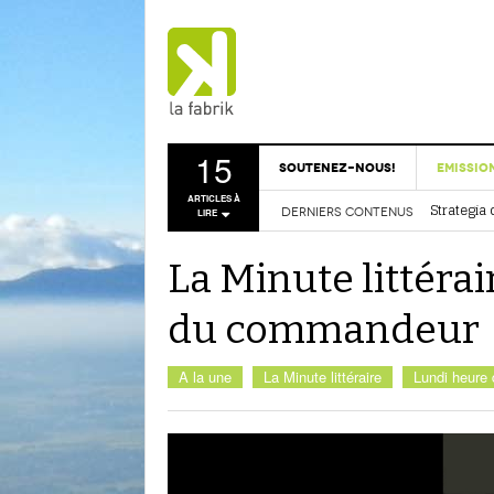
15
SOUTENEZ-NOUS!
EMISSIO
ARTICLES À
DERNIERS CONTENUS
LIRE
AZIMUT
CALM CL
Vincitori 
La Minute littéra
Ismo Leik
CARTOG
INTIME
du commandeur
CÉSURE
COMPLÈ
A la une
La Minute littéraire
Lundi heure 
DES BUL
CRÉPIDU
CURIOSI
GIVRE D