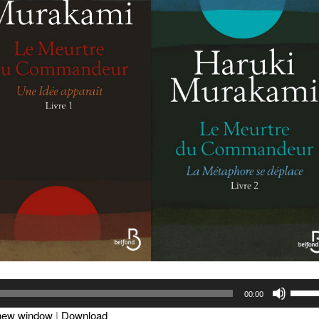
- 26/12/2018
Cully Jazz Festiv
Compagnie Don’t Stop Me Now
N SUN
Vertige Du Prés
View All
View All
V
 UNE FOIS
 DE LA
N BOIS
K POÉTIK
TE
RE
ERRAINE
 DES
ES
IENS
K
ORCE
UM
Utilis
00:00
ES
les
 new window
|
Download
NS
flèche