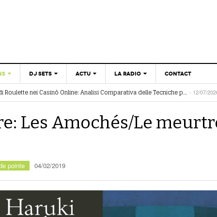
NS
DJ SETS
ACTU
LA RADIO
CONTACT
Strategia di Roulette nei Casinò Online: Analisi Comparativa delle Tecniche più Efficaci e dei Jackpot più Attraenti
- 12/07/202
Gioca Ovunque, Vinci Sempre: Guida Completa alle App di Casinò Mobile con Tornei Estivi e Pagamenti Sicuri
- 11/07/202
CENACLE
EVÉNEMENTS
LA FABRIK
- 03/04/2019
- 29
L’invité D’Azimut : Chien Bleu
CNCL666 – Le Grand Zbeul #2
Ismo Leikola, Ou
Il valore della fedeltà: come i programmi VIP trasformano le vincite in esperienze culturali uniche
- 08/07/202
- 29/06/
Sérieux
ASS
LES
PLAYLISTS
di Three Card Poker: Guida Festiva ai Live Dealer delle Casinò Online
NOUS REJOINDRE
- 07/07/2026
ire: Les Amochés/Le meurtr
COLLABORATEURS
ola, ou l’art de prendre les mots au sérieux
- 29/06/2026
RAPHIE
SOCIÉTÉ
SOUTIEN ET
- 06/03/2019
- 25/10
L’invité D’Azimut : Cold Bath
CNCL666 – Le Grand Zbeul
Cully Jazz Festi
The Chemistry of Connection: How Datingskillss Data Explains Attraction Among Dutch Women
- 24/06/202
CONSTRUCT
PARTENARIATS
Vincent Segal, E
Come l’Intelligenza Artificiale sta Rivoluzionando i Bonus nei Casinò Online – Verso un’Esperienza di Gioco su Misura
- 19/06/202
20/04/2026
EST-CE QU’ON
ATELIERS ET FORMATIONS
Natale digitale: come i tornei di casinò crypto hanno rivoluzionato la sicurezza dei pagamenti
- 09/06/202
- 06/02/2019
- 27/09/2
L’invité D’Azimut: Le Collectif Puck
CNCL 666 – FAST ZBEUL
PEUT ALLER?
La nuova frontiera delle scommesse: come le piattaforme di esports stanno ridisegnando il mercato delle puntate sportive
- 09/06/202
TEMENT
de pointe
04/02/2019
Cully Jazz Festi
Slot‑Innovazioni Mobile: Temi Esclusivi, Tecnologia Live‑Dealer e l’Esplosione del Gioco on‑the‑Go
- 02/06/202
LES
FLUSSPFERD
- 16/04/
Classe !
- 23/01/2019
- 26/06/20
L’invité D’Azimut : Joshua Howlett
Cénacle – LAST ZBEUL
LES
RADIO MASALA
Cully Jazz Festiv
TÉS
TECHHOUSE
- 13/04/2
Gardot
-
Les Invités D’Azimut – Byron Leon &
Cénacle – Luv My Wax 11 – Raw G
’ÉTÉ
PLUS DE MIX