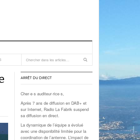
6
6
/11/2018
 L’art De Prendre Les Mots Au
6
2026
e
ARRÊT DU DIRECT
/2018
val 2026 | Roberto Fonseca &
6
-
ntre Tension Et Délicatesse
6
Cher·e·s auditeur·rice·s,
6
018
Après 7 ans de diffusion en DAB+ et
6
val 2026 | Reuben James, La
sur Internet, Radio La Fabrik suspend
6
2026
sa diffusion en direct.
18
La dynamique de l’équipe a évolué
al 2026 | J’ai Rêvé Melody
026
avec une disponibilité limitée pour la
 12/04/2018
coordination de l’antenne. L’impact de