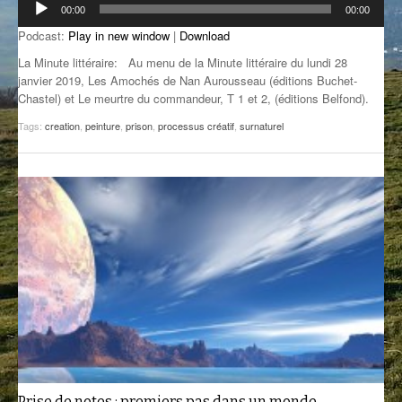
00:00
00:00
audio
GROOVE N SUN
PLUS DE MIX
Podcast:
Play in new window
|
Download
IL ÉTAIT UNE FOIS
La Minute littéraire: Au menu de la Minute littéraire du lundi 28
janvier 2019, Les Amochés de Nan Aurousseau (éditions Buchet-
L’ASTUCE DE LA PORTE EN BOIS
Chastel) et Le meurtre du commandeur, T 1 et 2, (éditions Belfond).
Tags:
creation
,
peinture
,
prison
,
processus créatif
,
surnaturel
LA FABRIK POÉTIK
LA MINUTE LITTÉRAIRE
LA SOUTERRAINE
MUSIQUE DES ANTIPODES
NOS ANCIENS
SONORIK
THEME FORCE
ZIRCONIUM
Prise de notes : premiers pas dans un monde