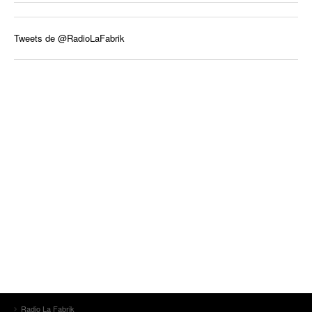
Tweets de @RadioLaFabrik
Radio La Fabrik