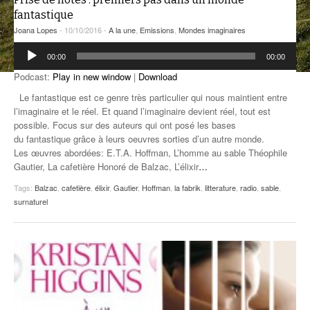
fantastique
ANCIENNES ÉMISSIONS
Joana Lopes
- 10/10/2016 -
A la une
,
Emissions
,
Mondes imaginaires
Lecteur
00:00
00:00
audio
Podcast:
Play in new window
|
Download
Le fantastique est ce genre très particulier qui nous maintient entre
l’imaginaire et le réel. Et quand l’imaginaire devient réel, tout est
possible. Focus sur des auteurs qui ont posé les bases
du fantastique grâce à leurs oeuvres sorties d’un autre monde.
Les œuvres abordées: E.T.A. Hoffman, L’homme au sable Théophile
Gautier, La cafetière Honoré de Balzac, L’élixir
…
Tags:
Balzac
,
cafetière
,
élixir
,
Gautier
,
Hoffman
,
la fabrik
,
litterature
,
radio
,
sable
,
surnaturel