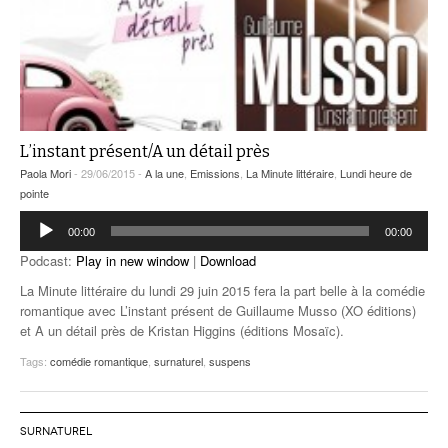
L’instant présent/A un détail près
Paola Mori
- 29/06/2015 -
A la une
,
Emissions
,
La Minute littéraire
,
Lundi heure de
pointe
Lecteur
00:00
00:00
audio
Podcast:
Play in new window
|
Download
La Minute littéraire du lundi 29 juin 2015 fera la part belle à la comédie
romantique avec L’instant présent de Guillaume Musso (XO éditions)
et A un détail près de Kristan Higgins (éditions Mosaïc).
Tags:
comédie romantique
,
surnaturel
,
suspens
SURNATUREL