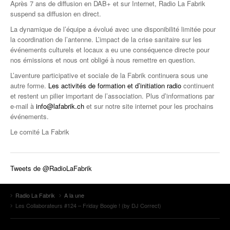
Après 7 ans de diffusion en DAB+ et sur Internet, Radio La Fabrik
suspend sa diffusion en direct.
La dynamique de l’équipe a évolué avec une disponibilité limitée pour
la coordination de l’antenne. L’impact de la crise sanitaire sur les
événements culturels et locaux a eu une conséquence directe pour
nos émissions et nous ont obligé à nous remettre en question.
L’aventure participative et sociale de la Fabrik continuera sous une
autre forme.
Les activités de formation et d’initiation radio
continuent
et restent un pilier important de l’association. Plus d’informations par
e-mail à
info@lafabrik.ch
et sur notre site internet pour les prochains
événements.
Le comité La Fabrik
Tweets de @RadioLaFabrik
Radio La Fabrik
A la une
Les Collaborateurs #124 – Friday Boogie ! (by DJ Correct)