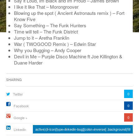
Say it Loud, Im Black and Im Proud – James Brown
I like it like That – Morongroover
ANCIENNES ÉMISSIONS
Blowing up the spot ( Ancient Astronauts remix ) – Fort
Know Five
Say Something – The Funk Hunters
Time will tell – The Funk District
Jump to it – Aretha Franklin
War ( TWOGOOD Remix ) – Edwin Star
Why you Bugging – Andy Cooper
Devil in Me – Purple Disco Machine ft Joe Killington &
Duane Harder
Sharing
0
Twitter
0
Facebook
0
Google +
active){li-icon[type=linkedin-bug][color=inverse] .background{fill
Linkedin