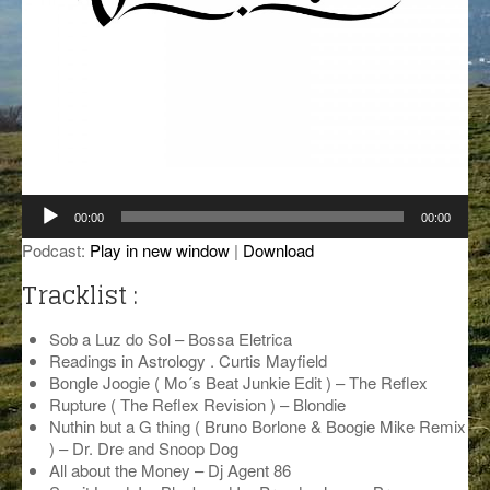
GROOVE N SUN
PLUS DE MIX
IL ÉTAIT UNE FOIS
L’ASTUCE DE LA PORTE EN BOIS
LA FABRIK POÉTIK
Lecteur
LA MINUTE LITTÉRAIRE
00:00
00:00
audio
Podcast:
Play in new window
|
Download
LA SOUTERRAINE
Tracklist :
MUSIQUE DES ANTIPODES
Sob a Luz do Sol – Bossa Eletrica
NOS ANCIENS
Readings in Astrology . Curtis Mayfield
Bongle Joogie ( Mo´s Beat Junkie Edit ) – The Reflex
SONORIK
Rupture ( The Reflex Revision ) – Blondie
Nuthin but a G thing ( Bruno Borlone & Boogie Mike Remix
THEME FORCE
) – Dr. Dre and Snoop Dog
All about the Money – Dj Agent 86
ZIRCONIUM