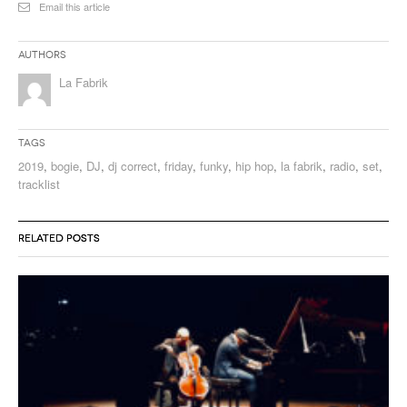
Email this article
Authors
La Fabrik
Tags
2019
,
bogie
,
DJ
,
dj correct
,
friday
,
funky
,
hip hop
,
la fabrik
,
radio
,
set
,
tracklist
RELATED POSTS