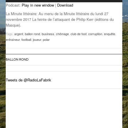
Podcast:
Play in new window
|
Download
GROOVE N SUN
PLUS DE MIX
La Minute littéraire: Au menu de la Minute littéraire du lundi 27
IL ÉTAIT UNE FOIS
novembre 2017 La feinte de l’attaquant de Philip Kerr (éditions du
Masque).
L’ASTUCE DE LA PORTE EN BOIS
Tags:
argent
,
ballon rond
,
business
,
chômage
,
club de foot
,
corruption
,
enquête
,
entraîneur
,
football
,
joueur
,
polar
LA FABRIK POÉTIK
LA MINUTE LITTÉRAIRE
BALLON ROND
LA SOUTERRAINE
MUSIQUE DES ANTIPODES
Tweets de @RadioLaFabrik
NOS ANCIENS
SONORIK
THEME FORCE
ZIRCONIUM