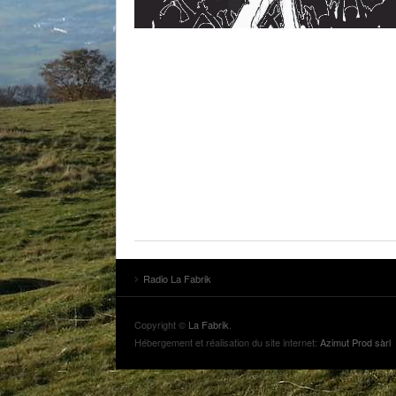
GROOVE 
IL ÉTAIT
L’ASTUCE
PORTE E
LA FABRI
LA MINU
LITTÉRAI
LA SOUT
MUSIQUE
ANTIPOD
NOS ANC
Radio La Fabrik
SONORI
THEME F
Copyright ©
La Fabrik
.
Hébergement et réalisation du site internet:
Azimut Prod sàrl
ZIRCONI
ANCIENN
ÉMISSIO