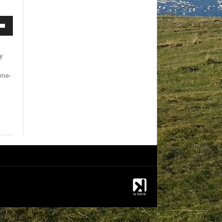
al 2026 | Entre Héritage Et
- 12/04/2026
ent
z
iew All
s
as
y
ter
 me-
er
.