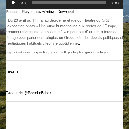
00:00
00:00
audio
GROOVE N SUN
PLUS DE MIX
Podcast:
Play in new window
|
Download
IL ÉTAIT UNE FOIS
Du 26 avril au 17 mai au deuxième étage du Théâtre du Grütli,
l’exposition photo « Une crise humanitaires aux portes de l’Europe,
L’ASTUCE DE LA PORTE EN BOIS
comment s’organise la solidarité ? » a pour but d’utiliser la force de
l’image pour parler des réfugiés en Grèce, loin des débats politiques et
LA FABRIK POÉTIK
médiatiques habituels : leur vie quotidienne
…
Tags:
cipadh
,
crise
,
exposition
,
grece
,
grutli
,
photo
,
photographie
,
refugies
LA MINUTE LITTÉRAIRE
LA SOUTERRAINE
CIPADH
MUSIQUE DES ANTIPODES
NOS ANCIENS
Tweets de @RadioLaFabrik
SONORIK
THEME FORCE
ZIRCONIUM