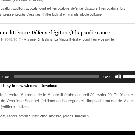
augmen
ou
usation
,
audition
,
avocats
,
contre-interrogatoire
,
défense
,
dictature
,
interrogatoire
,
jury
,
diminu
s
,
presse
,
procès d'Assises
,
thriller judiciaire
,
tyrannie
,
utopie politique
le
volume
ute littéraire: Défense légitime/Rhapsodie cancer
i
- 20/02/2017 -
A la une
,
Emissions
,
La Minute littéraire
,
Lundi heure de pointe
Utilise
00:00
00:00
les
t:
Play in new window
|
Download
flèche
haut/b
e littéraire: Au menu de la Minute littéraire du lundi 20 février 2017: Défense
pour
e de Véronique Sousset (éditions du Rouergue) et Rhapsodie cancer de Michel
augmen
 (éditions Lattès).
ou
diminu
ocat
,
cancer
,
défense
,
instruction
,
monstre
,
procès
,
traitement
le
volume