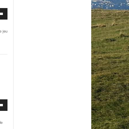
al 2026 | Entre Héritage Et
- 12/04/2026
ent
z
iew All
s
as
e jeu
ter
er
.
z
s
as
de