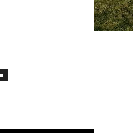
ter
er
.
z
s
as
ter
er
.