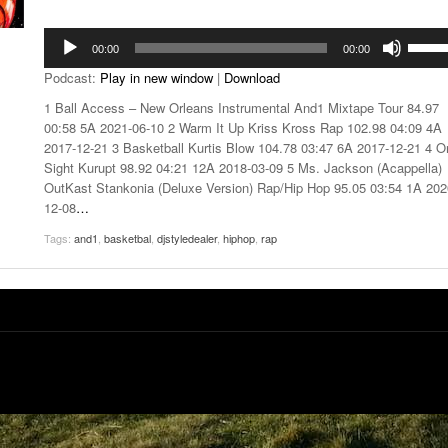
- 26/12/2018
Cully Jazz Festiv
Compagnie Don’t Stop Me Now
N SUN
Vertige Du Prés
Utilise
View All
View All
00:00
00:00
les
V
 UNE FOIS
Podcast:
Play in new window
|
Download
flèche
 DE LA
haut/b
1 Ball Access – New Orleans Instrumental And1 Mixtape Tour 84.97
N BOIS
pour
00:58 5A 2021-06-10 2 Warm It Up Kriss Kross Rap 102.98 04:09 4A
augmen
K POÉTIK
2017-12-21 3 Basketball Kurtis Blow 104.78 03:47 6A 2017-12-21 4 O
ou
Sight Kurupt 98.92 04:21 12A 2018-03-09 5 Ms. Jackson (Acappella)
TE
diminu
OutKast Stankonia (Deluxe Version) Rap/Hip Hop 95.05 03:54 1A 202
RE
le
12-08
…
volume
ERRAINE
Tags:
and1
,
basketbal
,
djstyledealer
,
hiphop
,
rap
 DES
ES
IENS
K
ORCE
UM
ES
NS