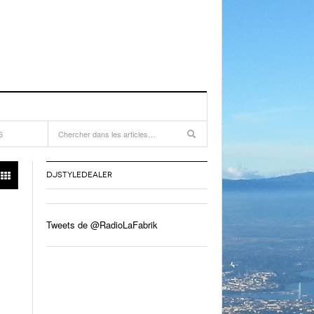
6
/11/2018
 L’art De Prendre Les Mots Au
6
2026
6
DJSTYLEDEALER
/2018
val 2026 | Roberto Fonseca &
-
ntre Tension Et Délicatesse
6
6
018
Tweets de @RadioLaFabrik
6
val 2026 | Reuben James, La
6
2026
6
18
al 2026 | J’ai Rêvé Melody
026
 12/04/2018