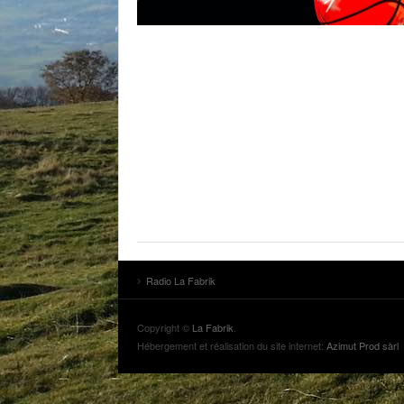
GROOVE 
IL ÉTAIT
L’ASTUCE
PORTE E
LA FABRI
LA MINU
LITTÉRAI
LA SOUT
MUSIQUE
ANTIPOD
NOS ANC
Radio La Fabrik
SONORI
THEME F
Copyright ©
La Fabrik
.
Hébergement et réalisation du site internet:
Azimut Prod sàrl
ZIRCONI
ANCIENN
ÉMISSIO