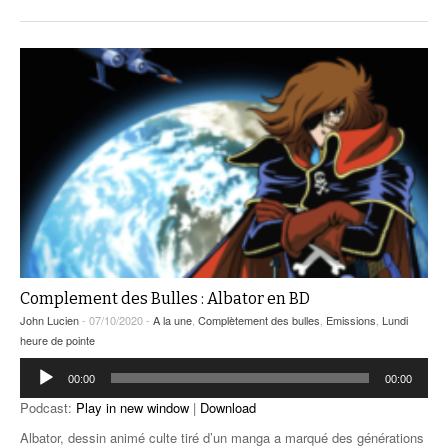
Complement des Bulles : Albator en BD
John Lucien
- 07/10/2020 -
A la une
,
Complètement des bulles
,
Emissions
,
Lundi
heure de pointe
Lecteur
00:00
00:00
audio
Podcast:
Play in new window
|
Download
Albator, dessin animé culte tiré d’un manga a marqué des générations