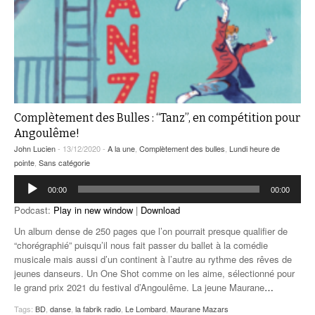
Complètement des Bulles : “Tanz”, en compétition pour
Angoulême!
John Lucien
- 13/12/2020 -
A la une
,
Complètement des bulles
,
Lundi heure de
pointe
,
Sans catégorie
Lecteur
00:00
00:00
audio
Podcast:
Play in new window
|
Download
Un album dense de 250 pages que l’on pourrait presque qualifier de
“chorégraphié” puisqu’il nous fait passer du ballet à la comédie
musicale mais aussi d’un continent à l’autre au rythme des rêves de
jeunes danseurs. Un One Shot comme on les aime, sélectionné pour
le grand prix 2021 du festival d’Angoulême. La jeune Maurane
…
Tags:
BD
,
danse
,
la fabrik radio
,
Le Lombard
,
Maurane Mazars