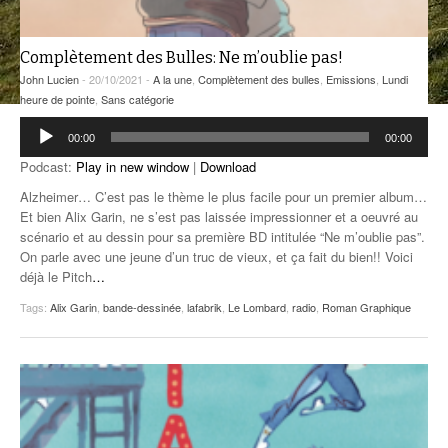
ANCIENNES ÉMISSIONS
Complètement des Bulles: Ne m’oublie pas!
John Lucien
- 20/10/2021 -
A la une
,
Complètement des bulles
,
Emissions
,
Lundi
heure de pointe
,
Sans catégorie
Lecteur
00:00
00:00
audio
Podcast:
Play in new window
|
Download
Alzheimer… C’est pas le thème le plus facile pour un premier album…
Et bien Alix Garin, ne s’est pas laissée impressionner et a oeuvré au
scénario et au dessin pour sa première BD intitulée “Ne m’oublie pas”.
On parle avec une jeune d’un truc de vieux, et ça fait du bien!! Voici
déjà le Pitch
…
Tags:
Alix Garin
,
bande-dessinée
,
lafabrik
,
Le Lombard
,
radio
,
Roman Graphique