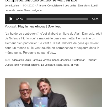
Complètement des Bulles : le vent en BD!
John Lucien
- 11/04/2020 -
A la une
,
Complètement des bulles
,
Emissions
,
Lundi
heure de pointe
,
Sans catégorie
Lecteur
00:00
00:00
audio
Podcast:
Play in new window
|
Download
“La horde du contrevent”, c’est d’abord un livre de Alain Damasio, récit
de Science Fiction qui a marqué le genre en mettant en scène un
élément bien particulier : le vent ! C’est l’histoire de gens qui vivent
dans un monde où le vent souffle en permanence et toujours dans le
même sens. Personne ne sait d’où
…
Tags:
adaptation
,
Alain Damasio
,
Artège
,
bande-dessinée
,
Casterman
,
Delcourt
,
Dupuis
,
Eric Henninot
,
lafabrik
,
Le Lombard
,
radio
,
serie
,
sf
,
vent