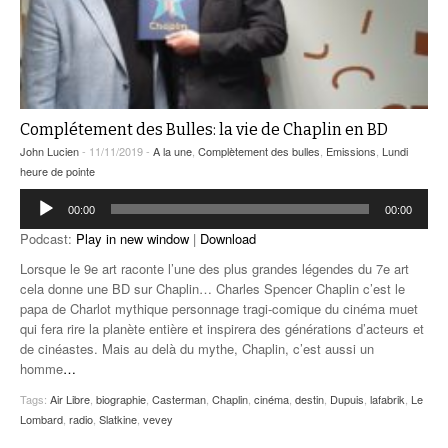
Complétement des Bulles: la vie de Chaplin en BD
John Lucien
- 11/11/2019 -
A la une
,
Complètement des bulles
,
Emissions
,
Lundi
heure de pointe
Lecteur
00:00
00:00
audio
Podcast:
Play in new window
|
Download
Lorsque le 9e art raconte l’une des plus grandes légendes du 7e art
cela donne une BD sur Chaplin… Charles Spencer Chaplin c’est le
papa de Charlot mythique personnage tragi-comique du cinéma muet
qui fera rire la planète entière et inspirera des générations d’acteurs et
de cinéastes. Mais au delà du mythe, Chaplin, c’est aussi un
homme
…
Tags:
Air Libre
,
biographie
,
Casterman
,
Chaplin
,
cinéma
,
destin
,
Dupuis
,
lafabrik
,
Le
Lombard
,
radio
,
Slatkine
,
vevey