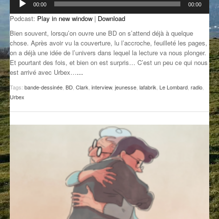
00:00
00:00
audio
GROOVE N SUN
PLUS DE MIX
Podcast:
Play in new window
|
Download
IL ÉTAIT UNE FOIS
Bien souvent, lorsqu’on ouvre une BD on s’attend déjà à quelque
chose. Après avoir vu la couverture, lu l’accroche, feuilleté les pages,
on a déjà une idée de l’univers dans lequel la lecture va nous plonger.
L’ASTUCE DE LA PORTE EN BOIS
Et pourtant des fois, et bien on est surpris… C’est un peu ce qui nous
est arrivé avec Urbex…
…
LA FABRIK POÉTIK
Tags:
bande-dessinée
,
BD
,
Clark
,
interview
,
jeunesse
,
lafabrik
,
Le Lombard
,
radio
,
LA MINUTE LITTÉRAIRE
Urbex
LA SOUTERRAINE
MUSIQUE DES ANTIPODES
NOS ANCIENS
SONORIK
THEME FORCE
ZIRCONIUM