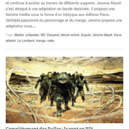
et continue à exister au travers de différents supports. Jerome Alquié
s’est attaqué à une adaptation en bande dessinée. Il propose une
histoire inédite sous la forme d’un triptyque aux éditions Kana.
Véritable passionné du personnage et du manga, Jerome propose une
adaptation sous
…
Tags:
Albator
,
antipodes
,
BD
,
Dargaud
,
dessin animé
,
Dupuis
,
Jérome Alquié
,
Kana
,
lafabrik
,
Le Lombard
,
manga
,
radio