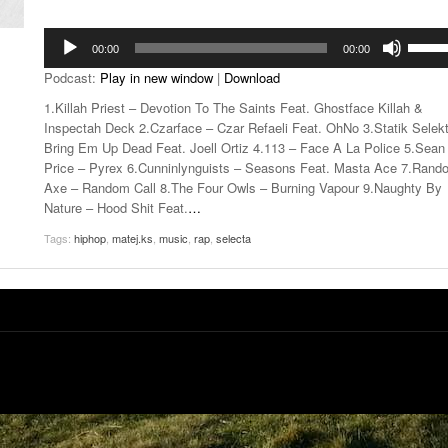
- 26/12/2018
Cully Jazz Festiv
Compagnie Don’t Stop Me Now
N SUN
Vertige Du Prés
Utilise
View All
View All
00:00
00:00
les
V
 UNE FOIS
Podcast:
Play in new window
|
Download
flèche
 DE LA
haut/b
1.Killah Priest – Devotion To The Saints Feat. Ghostface Killah &
N BOIS
pour
Inspectah Deck 2.Czarface – Czar Refaeli Feat. OhNo 3.Statik Selek
augmen
K POÉTIK
Bring Em Up Dead Feat. Joell Ortiz 4.113 – Face A La Police 5.Sean
ou
Price – Pyrex 6.Cunninlynguists – Seasons Feat. Masta Ace 7.Rand
TE
diminu
Axe – Random Call 8.The Four Owls – Burning Vapour 9.Naughty By
RE
le
Nature – Hood Shit Feat.
…
volume
ERRAINE
Tags:
hiphop
,
matej.ks
,
music
,
rap
,
selecta
 DES
ES
IENS
K
ORCE
UM
ES
NS