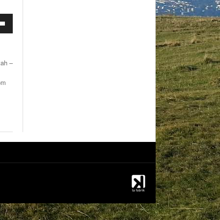
al 2026 | Entre Héritage Et
- 12/04/2026
ent
z
iew All
s
as
tah –
ter
om
er
.