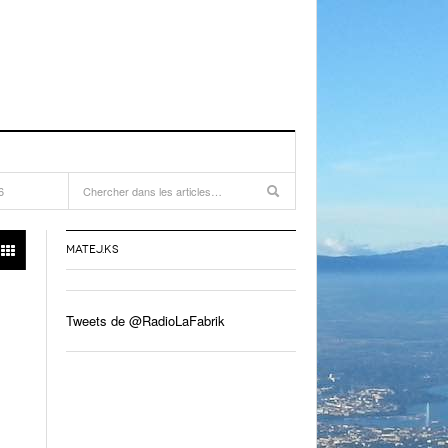
6
/11/2018
 L’art De Prendre Les Mots Au
6
2026
6
MATEJ.KS
/2018
val 2026 | Roberto Fonseca &
-
ntre Tension Et Délicatesse
6
6
018
Tweets de @RadioLaFabrik
6
val 2026 | Reuben James, La
6
2026
6
18
al 2026 | J’ai Rêvé Melody
026
 12/04/2018