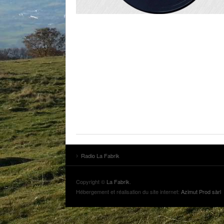
GROOVE 
IL ÉTAIT
L’ASTUCE
PORTE E
LA FABRI
LA MINU
LITTÉRAI
LA SOUT
MUSIQUE
ANTIPOD
NOS ANC
Radio La Fabrik
SONORI
THEME F
Copyright ©
La Fabrik
.
Hébergement et réalisation du site internet:
Azimut Prod sàrl
ZIRCONI
ANCIENN
ÉMISSIO