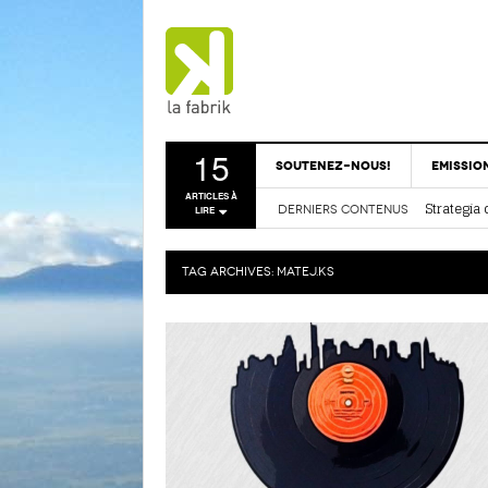
15
SOUTENEZ-NOUS!
EMISSIO
ARTICLES À
DERNIERS CONTENUS
LIRE
AZIMUT
CALM CL
Vincitori 
TAG ARCHIVES:
MATEJ.KS
CARTOG
Ismo Leik
INTIME
CÉSURE
COMPLÈ
DES BUL
CRÉPIDU
CURIOSI
GIVRE D