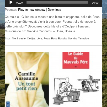
00:00
00:00
audio
GROOVE N SUN
PLUS DE MIX
Podcast:
Play in new window
|
Download
IL ÉTAIT UNE FOIS
Ce mois-ci, Gilles nous raconte une histoire chypriote, celle de Rosa,
qu’une prophétie voyait s’unir à son père. Pourra-t-elle échapper à
L’ASTUCE DE LA PORTE EN BOIS
cette prévision? Découvrez cette histoire d’Oedipe à l’envers.
Musique de fin: Savvina Yannatou – Rosa, Rosalia
LA FABRIK POÉTIK
Tags:
fille
,
inceste
,
Oedipe
,
père
,
Rosa
,
Rosa Rosalia
,
Savvina Yannatou
LA MINUTE LITTÉRAIRE
LA SOUTERRAINE
MUSIQUE DES ANTIPODES
NOS ANCIENS
SONORIK
THEME FORCE
ZIRCONIUM