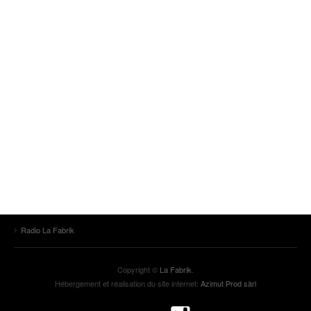
Radio La Fabrik
Copyright ©
La Fabrik
.
Hébergement et réalisation du site internet:
Azimut Prod sàrl