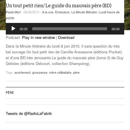
Un tout petit rien/ Le guide du mauvais père (BD)
ANCIENNES ÉMISSIONS
Paola Mori
- 08/06/2015 -
A la une
,
Emissions
,
La Minute littéraire
,
Lundi heure de
pointe
Lecteur
00:00
00:00
audio
Podcast:
Play in new window
|
Download
Dans la Minute littéraire du lundi 8 juin 2015, il sera question du très
bel ouvrage Un tout petit rien de Camille Anseaume (éditions Pocket)
et d’une BD très amusante Le guide du mauvais père (tome 3) de Guy
Delisles (éditions Delcourt, collection Shampoing).
Tags:
avortement
,
grossesse
,
mère célibataire
,
père
PÈRE
Tweets de @RadioLaFabrik