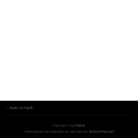
Radio La Fabrik
Copyright ©
La Fabrik
.
Hébergement et réalisation du site internet:
Azimut Prod sàrl