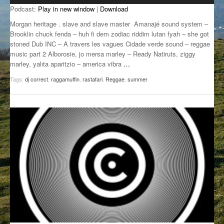
Podcast:
Play in new window
|
Download
GROOVE N SUN
PLUS DE MIX
Morgan heritage . slave and slave master Amanajé sound system –
IL ÉTAIT UNE FOIS
Brooklin chuck fenda – huh fi dem zodiac riddim lutan fyah – she got
stoned Dub INC – A travers les vagues Cidade verde sound – reggae
music part 2 Alborosie, jo mersa marley – Ready Natiruts, ziggy
L’ASTUCE DE LA PORTE EN BOIS
marley, yalıta aparitzio – america vibra
…
LA FABRIK POÉTIK
Tags:
dj correct
,
raggamuffin
,
rastafari
,
Reggae
,
summer
LA MINUTE LITTÉRAIRE
LA SOUTERRAINE
MUSIQUE DES ANTIPODES
NOS ANCIENS
SONORIK
THEME FORCE
ZIRCONIUM