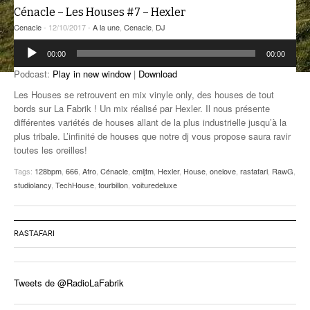
Cénacle – Les Houses #7 – Hexler
ANCIENNES ÉMISSIONS
Cenacle
- 12/10/2017 -
A la une
,
Cenacle
,
DJ
Lecteur
00:00
00:00
audio
Podcast:
Play in new window
|
Download
Les Houses se retrouvent en mix vinyle only, des houses de tout
bords sur La Fabrik ! Un mix réalisé par Hexler. Il nous présente
différentes variétés de houses allant de la plus industrielle jusqu’à la
plus tribale. L’infinité de houses que notre dj vous propose saura ravir
toutes les oreilles!
Tags:
128bpm
,
666
,
Afro
,
Cénacle
,
cmljtm
,
Hexler
,
House
,
onelove
,
rastafari
,
RawG
,
studiolancy
,
TechHouse
,
tourbillon
,
voituredeluxe
RASTAFARI
Tweets de @RadioLaFabrik