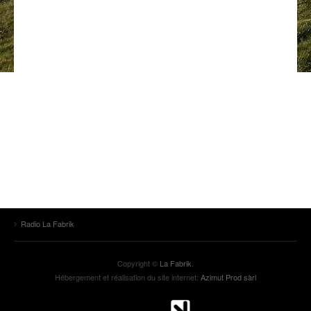
ANCIENNES ÉMISSIONS
Radio La Fabrik
Copyright ©
La Fabrik
.
Hébergement et réalisation du site internet:
Azimut Prod sàrl