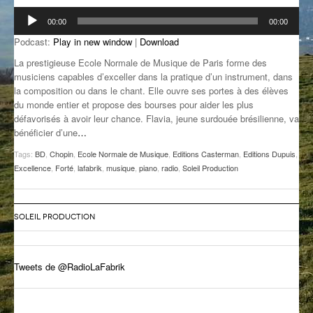
Lecteur
GROOVE N SUN
PLUS DE MIX
00:00
00:00
audio
Podcast:
Play in new window
|
Download
IL ÉTAIT UNE FOIS
La prestigieuse Ecole Normale de Musique de Paris forme des
L’ASTUCE DE LA PORTE EN BOIS
musiciens capables d’exceller dans la pratique d’un instrument, dans
la composition ou dans le chant. Elle ouvre ses portes à des élèves
LA FABRIK POÉTIK
du monde entier et propose des bourses pour aider les plus
défavorisés à avoir leur chance. Flavia, jeune surdouée brésilienne, va
bénéficier d’une
…
LA MINUTE LITTÉRAIRE
Tags:
BD
,
Chopin
,
Ecole Normale de Musique
,
Editions Casterman
,
Editions Dupuis
,
LA SOUTERRAINE
Excellence
,
Forté
,
lafabrik
,
musique
,
piano
,
radio
,
Soleil Production
MUSIQUE DES ANTIPODES
NOS ANCIENS
SOLEIL PRODUCTION
SONORIK
Tweets de @RadioLaFabrik
THEME FORCE
ZIRCONIUM