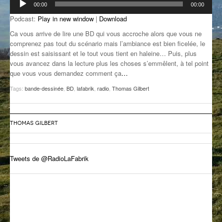
00:00
00:00
audio
GROOVE N SUN
PLUS DE MIX
Podcast:
Play in new window
|
Download
IL ÉTAIT UNE FOIS
Ca vous arrive de lire une BD qui vous accroche alors que vous ne
comprenez pas tout du scénario mais l’ambiance est bien ficelée, le
dessin est saisissant et le tout vous tient en haleine… Puis, plus
L’ASTUCE DE LA PORTE EN BOIS
vous avancez dans la lecture plus les choses s’emmêlent, à tel point
que vous vous demandez comment ça
…
LA FABRIK POÉTIK
Tags:
bande-dessinée
,
BD
,
lafabrik
,
radio
,
Thomas Gilbert
LA MINUTE LITTÉRAIRE
LA SOUTERRAINE
THOMAS GILBERT
MUSIQUE DES ANTIPODES
NOS ANCIENS
Tweets de @RadioLaFabrik
SONORIK
THEME FORCE
ZIRCONIUM